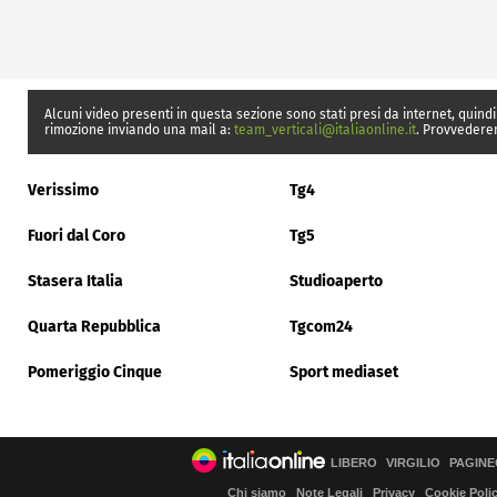
Alcuni video presenti in questa sezione sono stati presi da internet, quindi
rimozione inviando una mail a:
team_verticali@italiaonline.it
. Provvedere
Verissimo
Tg4
Fuori dal Coro
Tg5
Stasera Italia
Studioaperto
Quarta Repubblica
Tgcom24
Pomeriggio Cinque
Sport mediaset
LIBERO
VIRGILIO
PAGINE
Chi siamo
Note Legali
Privacy
Cookie Poli