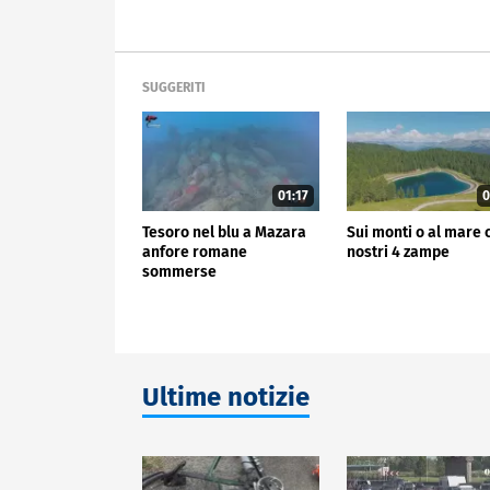
SUGGERITI
01:17
0
Tesoro nel blu a Mazara
Sui monti o al mare 
anfore romane
nostri 4 zampe
sommerse
Ultime notizie