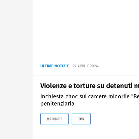
ULTIME NOTIZIE
22 APRILE 2024
Violenze e torture su detenuti 
Inchiesta choc sul carcere minorile "Bec
penitenziaria
MEDIASET
TG5