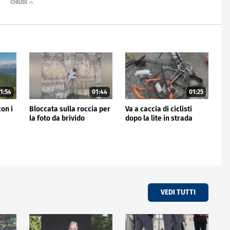
1:54
01:44
01:25
con i
Bloccata sulla roccia per
Va a caccia di ciclisti
la foto da brivido
dopo la lite in strada
VEDI TUTTI