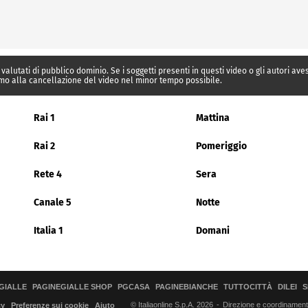
 valutati di pubblico dominio. Se i soggetti presenti in questi video o gli autori av
mo alla cancellazione del video nel minor tempo possibile.
Rai 1
Mattina
Rai 2
Pomeriggio
Rete 4
Sera
Canale 5
Notte
Italia 1
Domani
GIALLE
PAGINEGIALLE SHOP
PGCASA
PAGINEBIANCHE
TUTTOCITTÀ
DILEI
S
© Italiaonline S.p.A. 2026
Direzione e coordinamento 
cy
Preferenze sui cookie
Aiuto