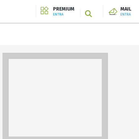
PREMIUM
MAIL
SEARCH
ENTRA
ENTRA
ENTRA