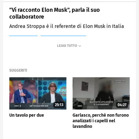
"Vi racconto Elon Musk", parla il suo
collaboratore
Andrea Stroppa è il referente di Elon Musk in Italia
MEDIASET
QUARTA REPUBBLICA
SUGGERITI
25:13
04:27
Un tavolo per due
Garlasco, perchè non furono
analizzati i capelli nel
lavandino