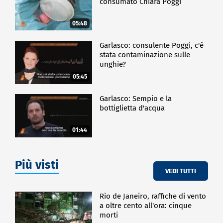
consumato Chiara Poggi
05:48
Garlasco: consulente Poggi, c'è
stata contaminazione sulle
unghie?
05:45
Garlasco: Sempio e la
bottiglietta d'acqua
01:44
Più visti
VEDI TUTTI
Rio de Janeiro, raffiche di vento
a oltre cento all'ora: cinque
morti