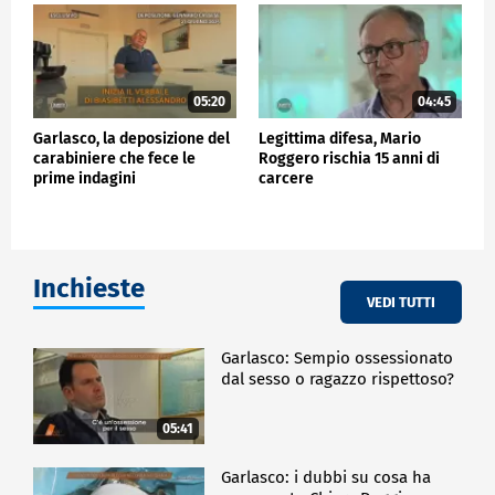
05:20
04:45
Garlasco, la deposizione del
Legittima difesa, Mario
carabiniere che fece le
Roggero rischia 15 anni di
prime indagini
carcere
Inchieste
VEDI TUTTI
Garlasco: Sempio ossessionato
dal sesso o ragazzo rispettoso?
05:41
Garlasco: i dubbi su cosa ha