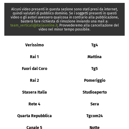
Alcuni video presenti in questa sezione sono stati presi da internet,
quindi valutati di pubblico dominio. Se i soggetti presenti in questi
video o gli autori avessero qualcosa in contrario alla pubblicazione,
basterà fare richiesta di rimozione inviando una mail a:
team_verticali@italiaonline.it
. Provvederemo alla cancellazione del
video nel minor tempo possibile.
Verissimo
Tg4
Rai 1
Mattina
Fuori dal Coro
Tg5
Rai 2
Pomeriggio
Stasera Italia
Studioaperto
Rete 4
Sera
Quarta Repubblica
Tgcom24
Canale 5
Notte