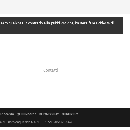
essero qualcosa in contrario alla pubblicazione, basterà fare richiesta di
Contatti
IVIAGGIA
QUIFINANZA
BUONISSIMO
SUPEREVA
di Libero Acquisition S.á r.l.
P. IVA 03970540963