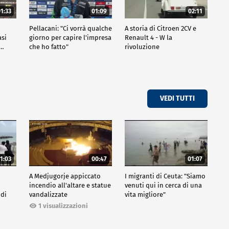
1:33
01:09
02:11
Pellacani: "Ci vorrà qualche
A storia di Citroen 2CV e
asi
giorno per capire l'impresa
Renault 4 - W la
o…
che ho fatto"
rivoluzione
VEDI TUTTI
1:03
00:47
01:07
A Medjugorje appiccato
I migranti di Ceuta: "Siamo
incendio all'altare e statue
venuti qui in cerca di una
 di
vandalizzate
vita migliore"
1 visualizzazioni