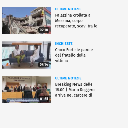
ULTIME NOTIZIE
Palazzina crollata a
Messina, corpo
recuperato, scavi tra le
02:18
macerie
INCHIESTE
Chico Forti: le parole
del fratello della
vittima
07:14
ULTIME NOTIZIE
Breaking News delle
18.00 | Mario Roggero
arriva nel carcere di
01:55
Bollate