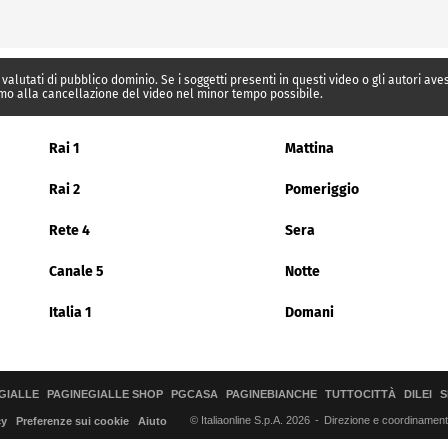
 valutati di pubblico dominio. Se i soggetti presenti in questi video o gli autori av
mo alla cancellazione del video nel minor tempo possibile.
Rai 1
Mattina
Rai 2
Pomeriggio
Rete 4
Sera
Canale 5
Notte
Italia 1
Domani
GIALLE
PAGINEGIALLE SHOP
PGCASA
PAGINEBIANCHE
TUTTOCITTÀ
DILEI
S
© Italiaonline S.p.A. 2026
Direzione e coordinamento 
cy
Preferenze sui cookie
Aiuto