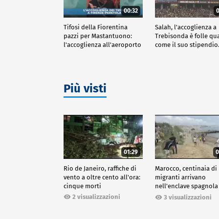
00:32
0
Tifosi della Fiorentina
Salah, l'accoglienza a
pazzi per Mastantuono:
Trebisonda è folle qu
l'accoglienza all'aeroporto
come il suo stipendi
Più visti
01:29
0
Rio de Janeiro, raffiche di
Marocco, centinaia di
vento a oltre cento all'ora:
migranti arrivano
cinque morti
nell'enclave spagnola
Ceuta
2 visualizzazioni
3 visualizzazioni