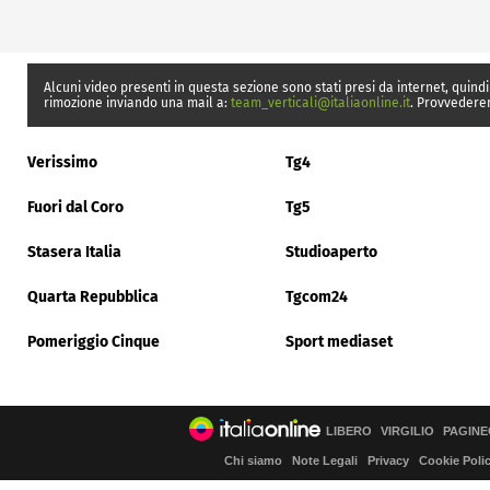
Alcuni video presenti in questa sezione sono stati presi da internet, quindi
rimozione inviando una mail a:
team_verticali@italiaonline.it
. Provvedere
Verissimo
Tg4
Fuori dal Coro
Tg5
Stasera Italia
Studioaperto
Quarta Repubblica
Tgcom24
Pomeriggio Cinque
Sport mediaset
LIBERO
VIRGILIO
PAGINE
Chi siamo
Note Legali
Privacy
Cookie Poli