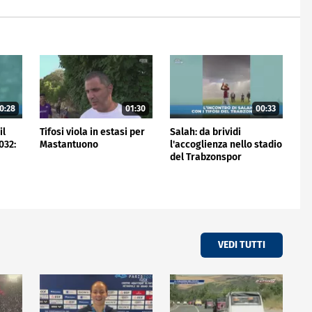
0:28
01:30
00:33
il
Tifosi viola in estasi per
Salah: da brividi
032:
Mastantuono
l'accoglienza nello stadio
del Trabzonspor
VEDI TUTTI