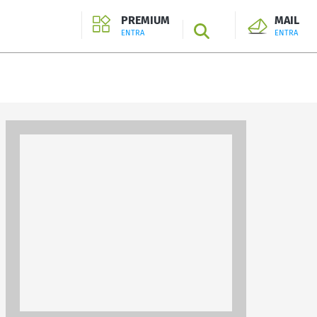
PREMIUM
MAIL
SEARCH
ENTRA
ENTRA
ENTRA