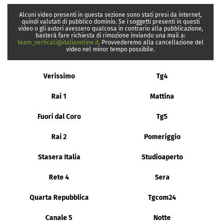
Alcuni video presenti in questa sezione sono stati presi da internet,
quindi valutati di pubblico dominio. Se i soggetti presenti in questi
video o gli autori avessero qualcosa in contrario alla pubblicazione,
basterà fare richiesta di rimozione inviando una mail a:
team_verticali@italiaonline.it
. Provvederemo alla cancellazione del
video nel minor tempo possibile.
Verissimo
Tg4
Rai 1
Mattina
Fuori dal Coro
Tg5
Rai 2
Pomeriggio
Stasera Italia
Studioaperto
Rete 4
Sera
Quarta Repubblica
Tgcom24
Canale 5
Notte