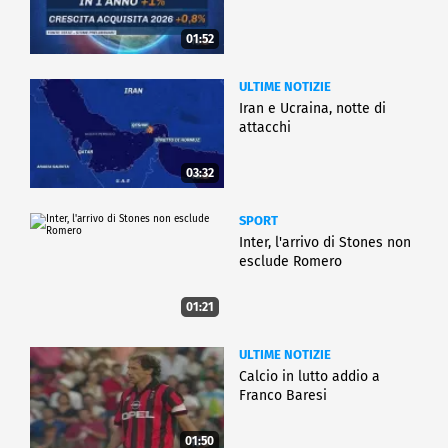
01:52
ULTIME NOTIZIE
Iran e Ucraina, notte di
attacchi
03:32
SPORT
Inter, l'arrivo di Stones non
esclude Romero
01:21
ULTIME NOTIZIE
Calcio in lutto addio a
Franco Baresi
01:50