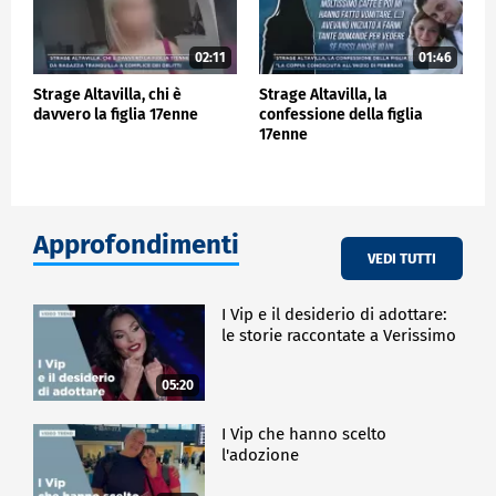
02:11
01:46
Strage Altavilla, chi è
Strage Altavilla, la
davvero la figlia 17enne
confessione della figlia
17enne
Approfondimenti
VEDI TUTTI
I Vip e il desiderio di adottare:
le storie raccontate a Verissimo
05:20
I Vip che hanno scelto
l'adozione