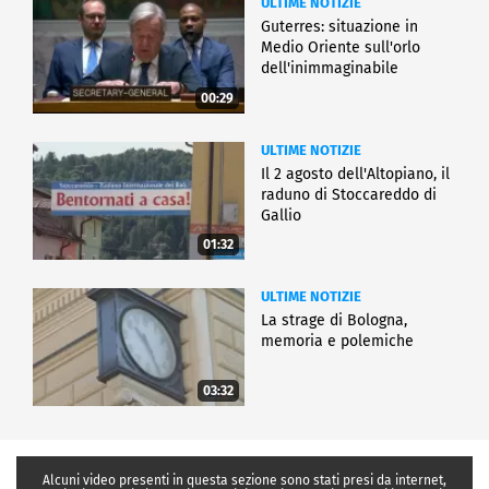
ULTIME NOTIZIE
Guterres: situazione in
Medio Oriente sull'orlo
dell'inimmaginabile
00:29
ULTIME NOTIZIE
Il 2 agosto dell'Altopiano, il
raduno di Stoccareddo di
Gallio
01:32
ULTIME NOTIZIE
La strage di Bologna,
memoria e polemiche
03:32
Alcuni video presenti in questa sezione sono stati presi da internet,