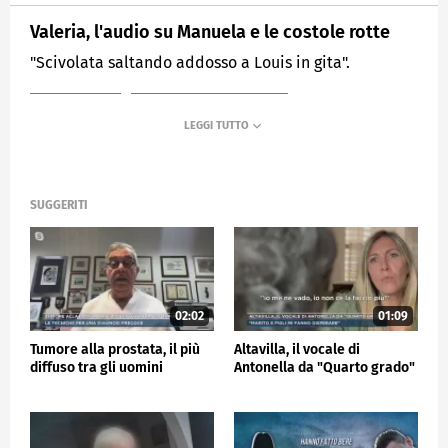
Valeria, l'audio su Manuela e le costole rotte
"Scivolata saltando addosso a Louis in gita".
MEDIASET
MATTINO CINQUE NEWS
SUGGERITI
02:02
01:09
Tumore alla prostata, il più
Altavilla, il vocale di
diffuso tra gli uomini
Antonella da "Quarto grado"