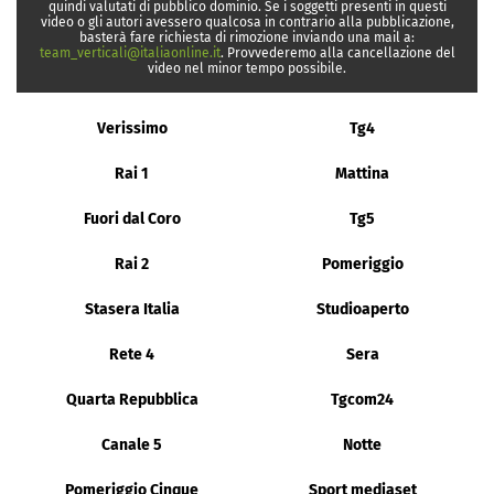
quindi valutati di pubblico dominio. Se i soggetti presenti in questi
video o gli autori avessero qualcosa in contrario alla pubblicazione,
basterà fare richiesta di rimozione inviando una mail a:
team_verticali@italiaonline.it
. Provvederemo alla cancellazione del
video nel minor tempo possibile.
Verissimo
Tg4
Rai 1
Mattina
Fuori dal Coro
Tg5
Rai 2
Pomeriggio
Stasera Italia
Studioaperto
Rete 4
Sera
Quarta Repubblica
Tgcom24
Canale 5
Notte
Pomeriggio Cinque
Sport mediaset