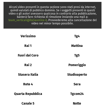
Alcuni video presenti in questa sezione sono stati presi da internet,
quindi valutati di pubblico dominio. Se i soggetti presenti in questi
video o gli autori avessero qualcosa in contrario alla pubblicazione,
basterà fare richiesta di rimozione inviando una mail a:
team_verticali@italiaonline.it
. Provvederemo alla cancellazione del
video nel minor tempo possibile.
Verissimo
Tg4
Rai 1
Mattina
Fuori dal Coro
Tg5
Rai 2
Pomeriggio
Stasera Italia
Studioaperto
Rete 4
Sera
Quarta Repubblica
Tgcom24
Canale 5
Notte