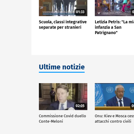
01:33
0
Scuola, classi integrative
Letizia Petris: "La m
separate per stranieri
infanzia a San
Patrignano"
Ultime notizie
02:05
0
Commissione Covid duello
Onu: Kiev e Mosca ces
Conte-Meloni
attacchi contro civili