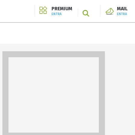
PREMIUM
MAIL
SEARCH
ENTRA
ENTRA
ENTRA