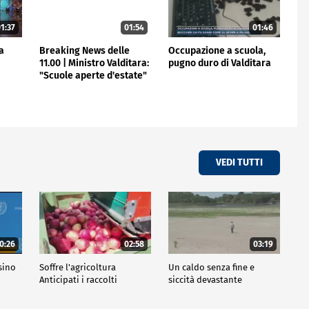
1:37
01:54
01:46
ia
Breaking News delle
Occupazione a scuola,
11.00 | Ministro Valditara:
pugno duro di Valditara
"Scuole aperte d'estate"
VEDI TUTTI
0:26
02:58
03:19
sino
Soffre l'agricoltura
Un caldo senza fine e
Anticipati i raccolti
siccità devastante