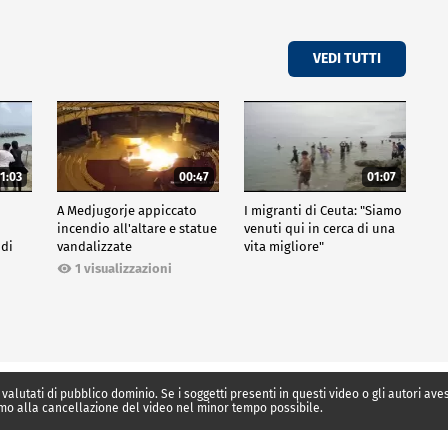
VEDI TUTTI
1:03
00:47
01:07
A Medjugorje appiccato
I migranti di Ceuta: "Siamo
incendio all'altare e statue
venuti qui in cerca di una
 di
vandalizzate
vita migliore"
1 visualizzazioni
 valutati di pubblico dominio. Se i soggetti presenti in questi video o gli autori av
mo alla cancellazione del video nel minor tempo possibile.