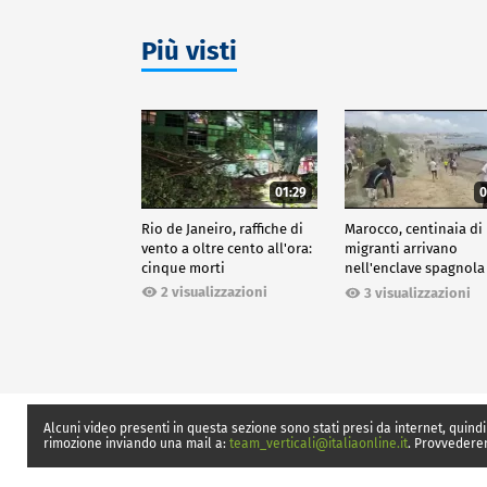
Più visti
01:29
0
Rio de Janeiro, raffiche di
Marocco, centinaia di
vento a oltre cento all'ora:
migranti arrivano
cinque morti
nell'enclave spagnola
Ceuta
2 visualizzazioni
3 visualizzazioni
Alcuni video presenti in questa sezione sono stati presi da internet, quindi
rimozione inviando una mail a:
team_verticali@italiaonline.it
. Provvedere