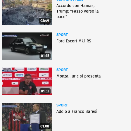
Accordo con Hamas,
Trump: "Passo verso la
pace"
03:49
SPORT
Ford Escort Mk1 RS
01:15
SPORT
Monza, Juric si presenta
01:52
SPORT
Addio a Franco Baresi
01:08