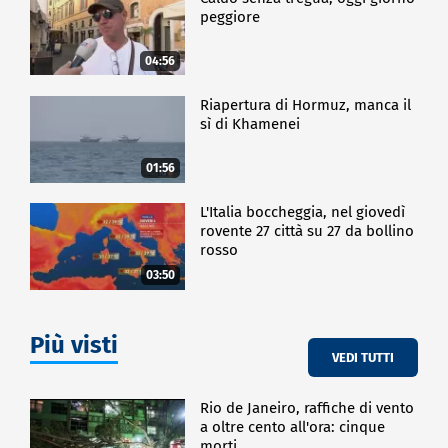
peggiore
04:56
Riapertura di Hormuz, manca il
sì di Khamenei
01:56
L'Italia boccheggia, nel giovedì
rovente 27 città su 27 da bollino
rosso
03:50
Più visti
VEDI TUTTI
Rio de Janeiro, raffiche di vento
a oltre cento all'ora: cinque
morti