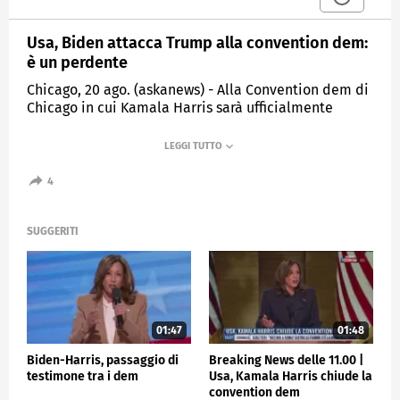
Usa, Biden attacca Trump alla convention dem:
è un perdente
Chicago, 20 ago. (askanews) - Alla Convention dem di
Chicago in cui Kamala Harris sarà ufficialmente
incoronata come candidata alle presidenziali di
novembre, Joe Biden ha attaccato direttamente il
candidato repubblicano Donald Trump, dandogli del
"perdente": dice che stiamo perdendo, si sbaglia di
4
grosso, ha detto.
E ancora, riferendosi a Harris: "Mettiamo un
SUGGERITI
procuratore nello Studio Ovale invece di un
condannato".
ESTERI
01:47
01:48
Biden-Harris, passaggio di
Breaking News delle 11.00 |
testimone tra i dem
Usa, Kamala Harris chiude la
convention dem