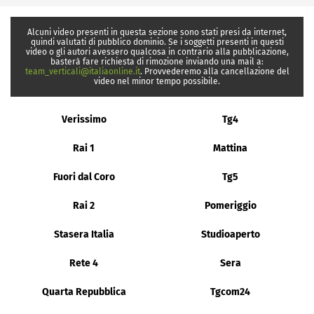
Alcuni video presenti in questa sezione sono stati presi da internet,
quindi valutati di pubblico dominio. Se i soggetti presenti in questi
video o gli autori avessero qualcosa in contrario alla pubblicazione,
basterà fare richiesta di rimozione inviando una mail a:
team_verticali@italiaonline.it
. Provvederemo alla cancellazione del
video nel minor tempo possibile.
Verissimo
Tg4
Rai 1
Mattina
Fuori dal Coro
Tg5
Rai 2
Pomeriggio
Stasera Italia
Studioaperto
Rete 4
Sera
Quarta Repubblica
Tgcom24