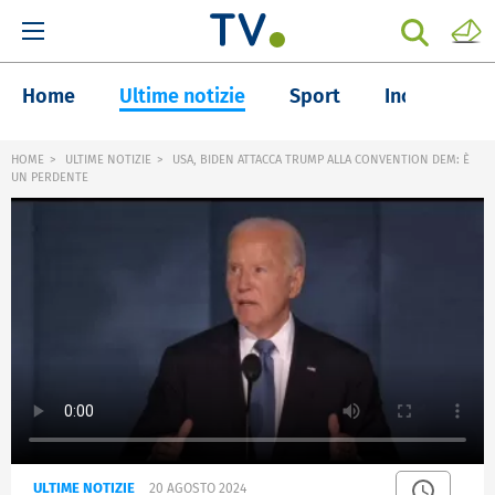
Home
Ultime notizie
Sport
Inchieste
HOME
ULTIME NOTIZIE
USA, BIDEN ATTACCA TRUMP ALLA CONVENTION DEM: È
UN PERDENTE
ULTIME NOTIZIE
20 AGOSTO 2024