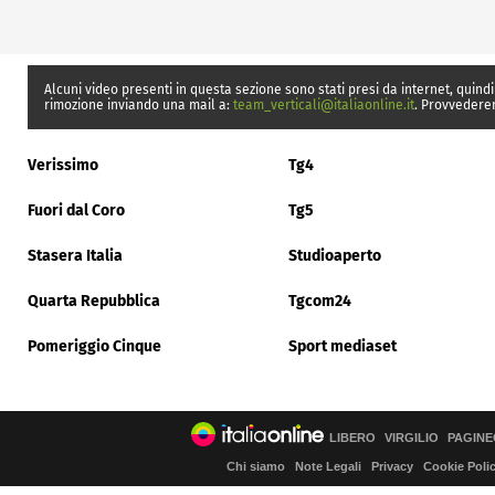
Alcuni video presenti in questa sezione sono stati presi da internet, quindi
rimozione inviando una mail a:
team_verticali@italiaonline.it
. Provvedere
Verissimo
Tg4
Fuori dal Coro
Tg5
Stasera Italia
Studioaperto
Quarta Repubblica
Tgcom24
Pomeriggio Cinque
Sport mediaset
LIBERO
VIRGILIO
PAGINE
Chi siamo
Note Legali
Privacy
Cookie Poli