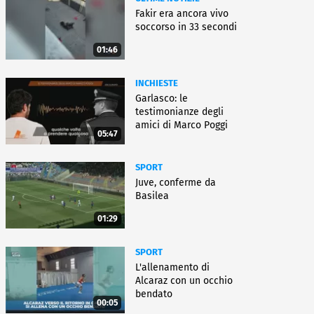
Fakir era ancora vivo
soccorso in 33 secondi
01:46
INCHIESTE
Garlasco: le
testimonianze degli
amici di Marco Poggi
05:47
SPORT
Juve, conferme da
Basilea
01:29
SPORT
L'allenamento di
Alcaraz con un occhio
bendato
00:05