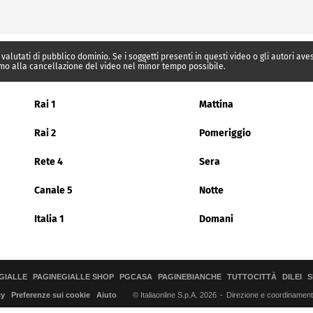
 valutati di pubblico dominio. Se i soggetti presenti in questi video o gli autori av
mo alla cancellazione del video nel minor tempo possibile.
Rai 1
Mattina
Rai 2
Pomeriggio
Rete 4
Sera
Canale 5
Notte
Italia 1
Domani
GIALLE
PAGINEGIALLE SHOP
PGCASA
PAGINEBIANCHE
TUTTOCITTÀ
DILEI
S
© Italiaonline S.p.A. 2026
Direzione e coordinamento 
cy
Preferenze sui cookie
Aiuto