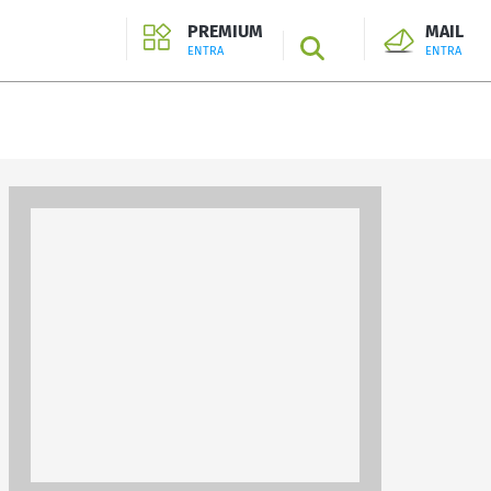
PREMIUM
MAIL
SEARCH
ENTRA
ENTRA
ENTRA