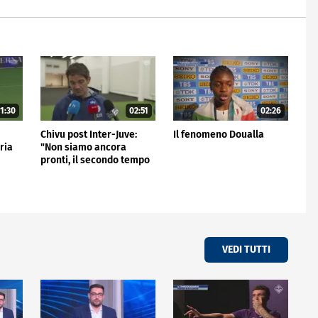
1:30
02:51
02:26
Chivu post Inter-Juve:
Il fenomeno Doualla
oria
"Non siamo ancora
pronti, il secondo tempo
non mi è piaciuto"
VEDI TUTTI