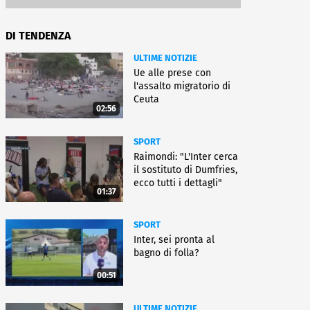
DI TENDENZA
ULTIME NOTIZIE
Ue alle prese con
l'assalto migratorio di
Ceuta
02:56
SPORT
Raimondi: "L'Inter cerca
il sostituto di Dumfries,
ecco tutti i dettagli"
01:37
SPORT
Inter, sei pronta al
bagno di folla?
00:51
ULTIME NOTIZIE