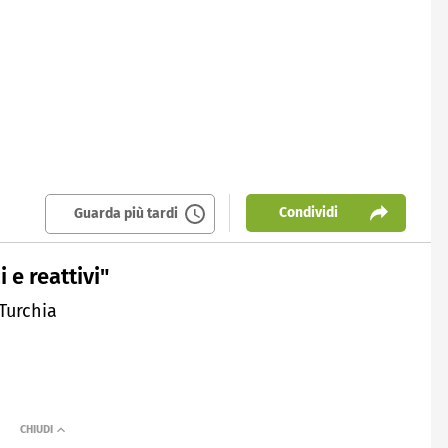
Condividi
Guarda più tardi
 e reattivi"
 Turchia