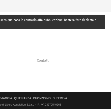
essero qualcosa in contrario alla pubblicazione, basterà fare richiesta di
Contatti
IVIAGGIA
QUIFINANZA
BUONISSIMO
SUPEREVA
di Libero Acquisition S.á r.l.
P. IVA 03970540963