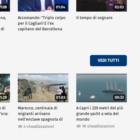
1:28
01:04
02:03
na,
Accomando: "Triplo colpo
Il tempo di sognare
per il Cagliari! E l'ex
 di
capitano del Barcellona
one"
passa al Liverpool"
VEDI TUTTI
1:29
01:03
00:33
e di
Marocco, centinaia di
A Capri i 220 metri del più
'ora:
migranti arrivano
grande yacht a vela del
nell'enclave spagnola di
mondo
Ceuta
18 visualizzazioni
4 visualizzazioni