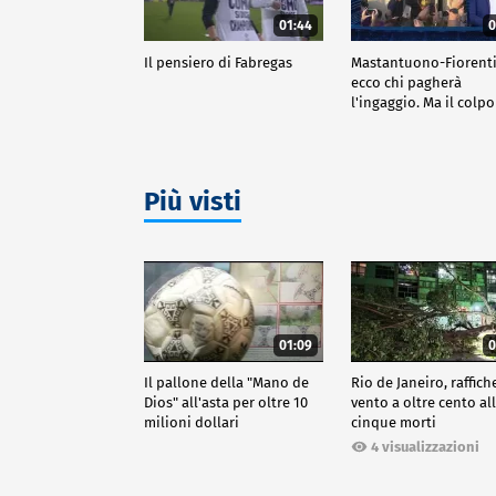
01:44
0
Il pensiero di Fabregas
Mastantuono-Fiorenti
ecco chi pagherà
l'ingaggio. Ma il colpo
giornata è del Frosin
Più visti
01:09
0
Il pallone della "Mano de
Rio de Janeiro, raffich
Dios" all'asta per oltre 10
vento a oltre cento all
milioni dollari
cinque morti
4 visualizzazioni