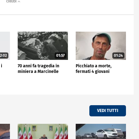
2:02
01:57
01:24
 i
70 anni fa tragedia in
Picchiato a morte,
miniera a Marcinelle
fermati 4 giovani
VEDI TUTTI