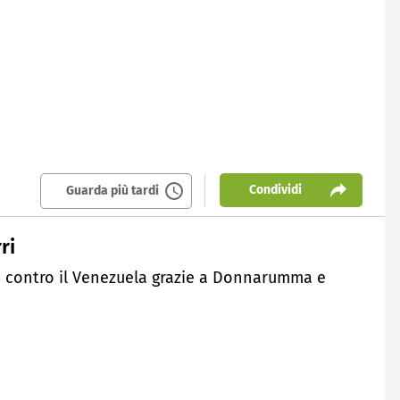
Condividi
Guarda più tardi
ri
ole contro il Venezuela grazie a Donnarumma e