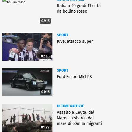
Italia a 40 gradi 11 città
da bollino rosso
02:15
SPORT
Juve, attacco super
02:16
SPORT
Ford Escort Mk1 RS
01:15
ULTIME NOTIZIE
Assalto a Ceuta, dal
Marocco sbarco dal
mare di 60mila migranti
01:29