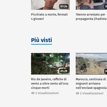
01:24
0
Picchiato a morte, fermati
16enne arrestato per
4 giovani
propaganda jihadista
Più visti
01:29
0
Rio de Janeiro, raffiche di
Marocco, centinaia di
vento a oltre cento all'ora:
migranti arrivano
cinque morti
nell'enclave spagnola
Ceuta
2 visualizzazioni
2 visualizzazioni