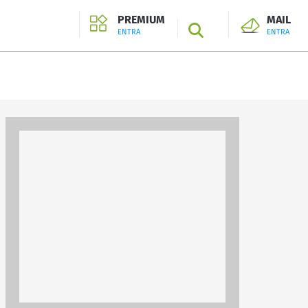
PREMIUM
MAIL
SEARCH
ENTRA
ENTRA
ENTRA