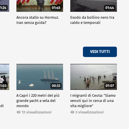
1:24
01:45
01:44
Ancora stallo su Hormuz.
Esodo da bollino nero tra
Iran senza guida?
caldo e temporali
VEDI TUTTI
1:03
00:33
01:07
A Capri i 220 metri del più
I migranti di Ceuta: "Siamo
grande yacht a vela del
venuti qui in cerca di una
 di
mondo
vita migliore"
12 visualizzazioni
3 visualizzazioni