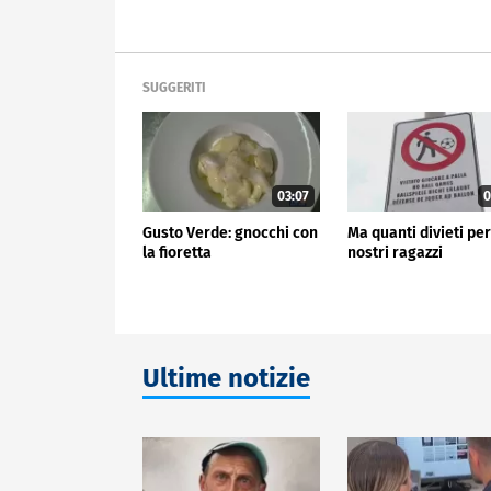
SUGGERITI
03:07
0
Gusto Verde: gnocchi con
Ma quanti divieti per
la fioretta
nostri ragazzi
Ultime notizie