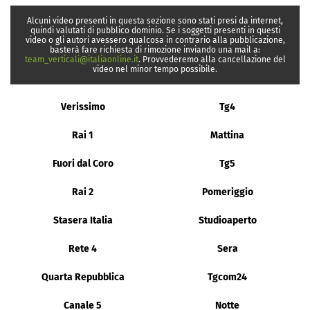
Alcuni video presenti in questa sezione sono stati presi da internet,
quindi valutati di pubblico dominio. Se i soggetti presenti in questi
video o gli autori avessero qualcosa in contrario alla pubblicazione,
basterà fare richiesta di rimozione inviando una mail a:
team_verticali@italiaonline.it
. Provvederemo alla cancellazione del
video nel minor tempo possibile.
Verissimo
Tg4
Rai 1
Mattina
Fuori dal Coro
Tg5
Rai 2
Pomeriggio
Stasera Italia
Studioaperto
Rete 4
Sera
Quarta Repubblica
Tgcom24
Canale 5
Notte