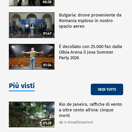
00:39
Bulgaria: drone proveniente da
Romania esploso in nostro
spazio aereo
01:47
É decollato con 25.000 fan dalla
Olbia Arena il Jova Summer
Party 2026
01:24
Più visti
VEDI TUTTI
Rio de Janeiro, raffiche di vento
a oltre cento all'ora: cinque
morti
4 visualizzazioni
01:29