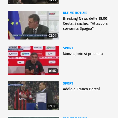
01:29
ULTIME NOTIZIE
Breaking News delle 18.00 |
Ceuta, Sanchez: "Attacco a
sovranità Spagna"
02:04
SPORT
Monza, Juric si presenta
01:52
SPORT
Addio a Franco Baresi
01:08