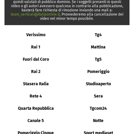
quindi valutati di pubblico dominio. Se i soggetti presenti in questi
video o gli autori avessero qualcosa in contrario alla pubblicazione,
basterà fare richiesta di rimozione inviando una mail a:
team_verticali@italiaonline.it
. Provvederemo alla cancellazione del
video nel minor tempo possibile.
Verissimo
Tg4
Rai 1
Mattina
Fuori dal Coro
Tg5
Rai 2
Pomeriggio
Stasera Italia
Studioaperto
Rete 4
Sera
Quarta Repubblica
Tgcom24
Canale 5
Notte
Pomeriggio Cinque
Sport mediaset