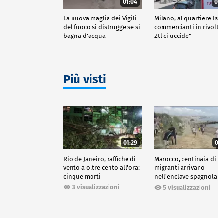
01:04
0
La nuova maglia dei Vigili
Milano, al quartiere I
del fuoco si distrugge se si
commercianti in rivolt
bagna d'acqua
Ztl ci uccide"
Più visti
01:29
0
Rio de Janeiro, raffiche di
Marocco, centinaia di
vento a oltre cento all'ora:
migranti arrivano
cinque morti
nell'enclave spagnola
Ceuta
3 visualizzazioni
5 visualizzazioni