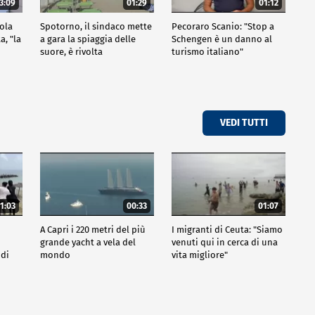
3:09
01:29
01:12
sola
Spotorno, il sindaco mette
Pecoraro Scanio: "Stop a
a, "la
a gara la spiaggia delle
Schengen è un danno al
suore, è rivolta
turismo italiano"
VEDI TUTTI
1:03
00:33
01:07
A Capri i 220 metri del più
I migranti di Ceuta: "Siamo
grande yacht a vela del
venuti qui in cerca di una
 di
mondo
vita migliore"