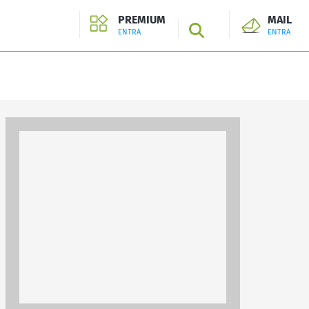
PREMIUM
MAIL
SEARCH
ENTRA
ENTRA
ENTRA