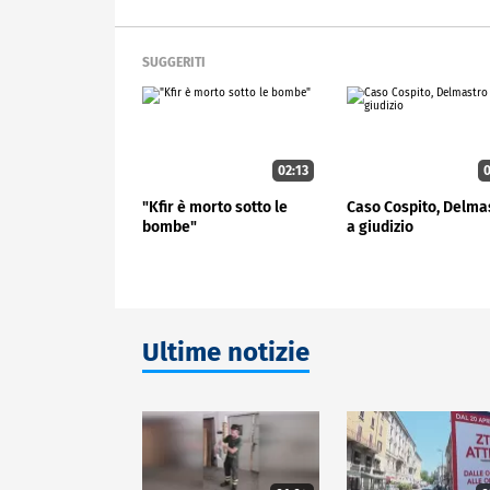
SUGGERITI
02:13
0
"Kfir è morto sotto le
Caso Cospito, Delma
bombe"
a giudizio
Ultime notizie