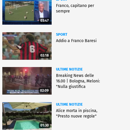
Franco, capitano per
sempre
03:47
SPORT
Addio a Franco Baresi
02:18
ULTIME NOTIZIE
Breaking News delle
16.00 | Bologna, Meloni:
"Nulla giustifica
02:09
violenza"
ULTIME NOTIZIE
Alice morta in piscina,
"Presto nuove regole"
01:30