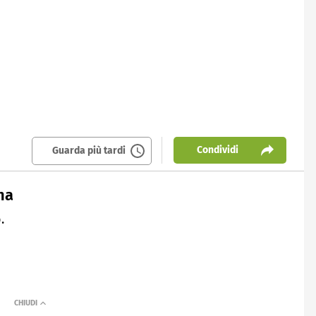
Condividi
Guarda più tardi
na
.