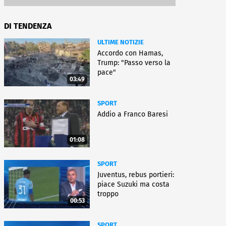
DI TENDENZA
ULTIME NOTIZIE
Accordo con Hamas,
Trump: "Passo verso la
pace"
03:49
SPORT
Addio a Franco Baresi
01:08
SPORT
Juventus, rebus portieri:
piace Suzuki ma costa
troppo
00:53
SPORT