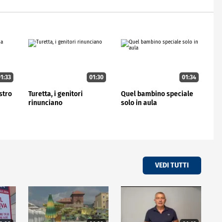
1:33
01:30
01:34
stro
Turetta, i genitori
Quel bambino speciale
rinunciano
solo in aula
VEDI TUTTI