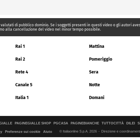
 valutati di pubblico dominio. Se i soggetti presenti in questi video o gli autori av
mo alla cancellazione del video nel minor tempo possibile.
Rai 1
Mattina
Rai 2
Pomeriggio
Rete 4
Sera
Canale 5
Notte
Italia 1
Domani
GIALLE
PAGINEGIALLE SHOP
PGCASA
PAGINEBIANCHE
TUTTOCITTÀ
DILEI
S
© Italiaonline S.p.A. 2026
Direzione e coordinamento 
cy
Preferenze sui cookie
Aiuto