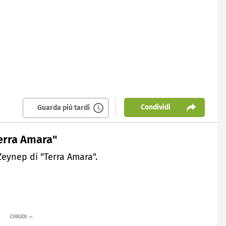
Condividi
Guarda più tardi
Terra Amara"
 Zeynep di "Terra Amara".