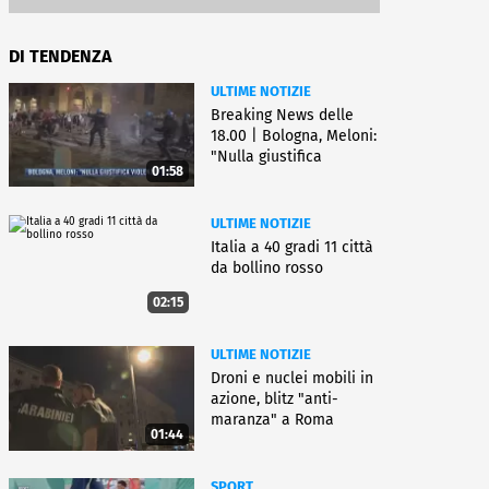
DI TENDENZA
ULTIME NOTIZIE
Breaking News delle
18.00 | Bologna, Meloni:
"Nulla giustifica
01:58
violenza"
ULTIME NOTIZIE
Italia a 40 gradi 11 città
da bollino rosso
02:15
ULTIME NOTIZIE
Droni e nuclei mobili in
azione, blitz "anti-
maranza" a Roma
01:44
SPORT