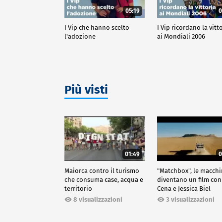
05:19
0
I Vip che hanno scelto
I Vip ricordano la vitt
l'adozione
ai Mondiali 2006
Più visti
01:49
0
Maiorca contro il turismo
"Matchbox", le macch
che consuma case, acqua e
diventano un film con
territorio
Cena e Jessica Biel
8 visualizzazioni
3 visualizzazioni