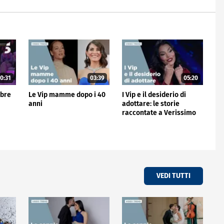
0:31
03:39
05:20
mbre
Le Vip mamme dopo i 40
I Vip e il desiderio di
anni
adottare: le storie
raccontate a Verissimo
VEDI TUTTI