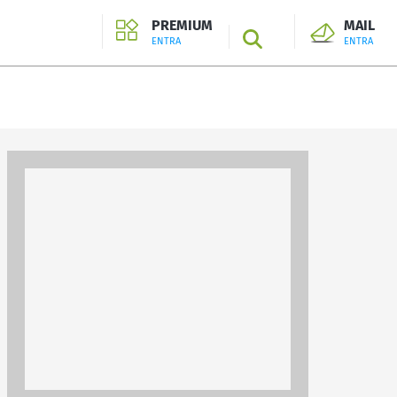
PREMIUM
MAIL
SEARCH
ENTRA
ENTRA
ENTRA