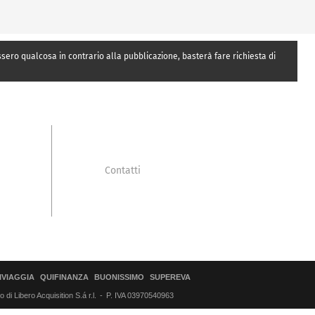
essero qualcosa in contrario alla pubblicazione, basterà fare richiesta di
Contatti
IVIAGGIA
QUIFINANZA
BUONISSIMO
SUPEREVA
di Libero Acquisition S.á r.l.
P. IVA 03970540963