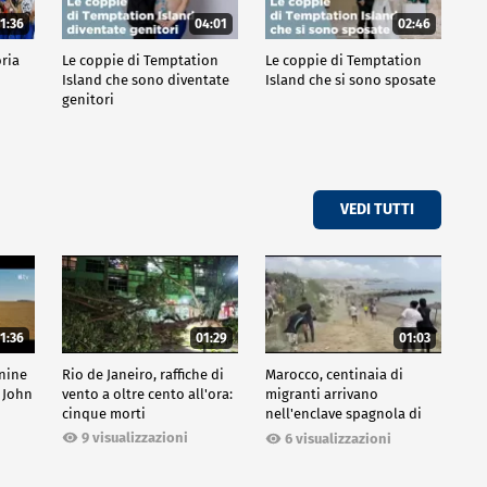
1:36
04:01
02:46
oria
Le coppie di Temptation
Le coppie di Temptation
Island che sono diventate
Island che si sono sposate
genitori
VEDI TUTTI
1:36
01:29
01:03
inine
Rio de Janeiro, raffiche di
Marocco, centinaia di
 John
vento a oltre cento all'ora:
migranti arrivano
cinque morti
nell'enclave spagnola di
Ceuta
9 visualizzazioni
6 visualizzazioni