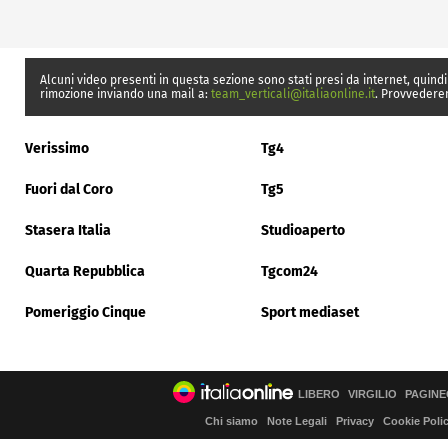
Alcuni video presenti in questa sezione sono stati presi da internet, quindi
rimozione inviando una mail a:
team_verticali@italiaonline.it
. Provvedere
Verissimo
Tg4
Fuori dal Coro
Tg5
Stasera Italia
Studioaperto
Quarta Repubblica
Tgcom24
Pomeriggio Cinque
Sport mediaset
LIBERO
VIRGILIO
PAGINE
Chi siamo
Note Legali
Privacy
Cookie Poli