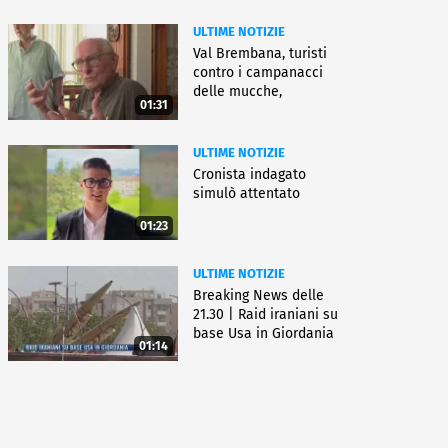
ULTIME NOTIZIE
Val Brembana, turisti
contro i campanacci
delle mucche,
01:31
"disturbano"
ULTIME NOTIZIE
Cronista indagato
simulò attentato
01:23
ULTIME NOTIZIE
Breaking News delle
21.30 | Raid iraniani su
base Usa in Giordania
01:14