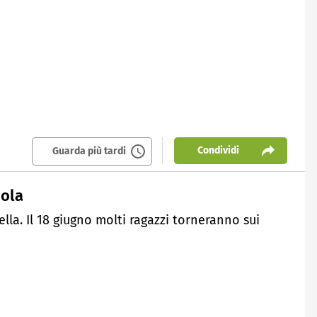
Condividi
Guarda più tardi
uola
lla. Il 18 giugno molti ragazzi torneranno sui