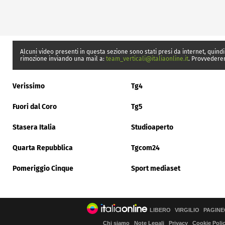
Alcuni video presenti in questa sezione sono stati presi da internet, quindi
rimozione inviando una mail a:
team_verticali@italiaonline.it
. Provvedere
Verissimo
Tg4
Fuori dal Coro
Tg5
Stasera Italia
Studioaperto
Quarta Repubblica
Tgcom24
Pomeriggio Cinque
Sport mediaset
LIBERO
VIRGILIO
PAGINE
Chi siamo
Note Legali
Privacy
Cookie Poli