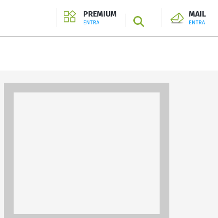
PREMIUM
MAIL
SEARCH
ENTRA
ENTRA
ENTRA