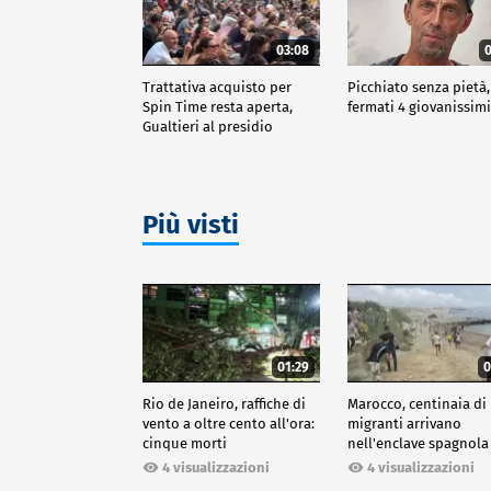
03:08
0
Trattativa acquisto per
Picchiato senza pietà,
Spin Time resta aperta,
fermati 4 giovanissim
Gualtieri al presidio
Più visti
01:29
0
Rio de Janeiro, raffiche di
Marocco, centinaia di
vento a oltre cento all'ora:
migranti arrivano
cinque morti
nell'enclave spagnola
Ceuta
4 visualizzazioni
4 visualizzazioni