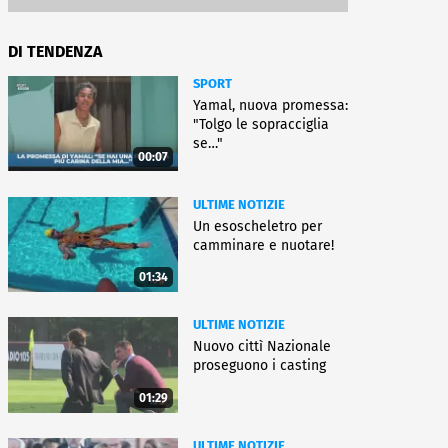
DI TENDENZA
SPORT
Yamal, nuova promessa:
"Tolgo le sopracciglia
se…"
00:07
ULTIME NOTIZIE
Un esoscheletro per
camminare e nuotare!
01:34
ULTIME NOTIZIE
Nuovo cittì Nazionale
proseguono i casting
01:29
ULTIME NOTIZIE