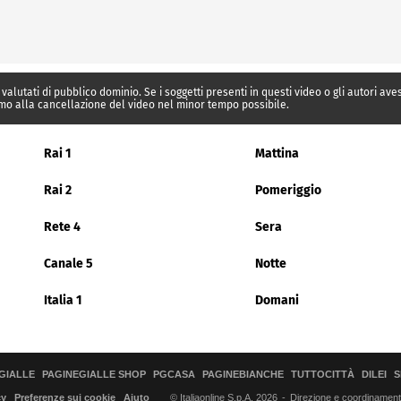
 valutati di pubblico dominio. Se i soggetti presenti in questi video o gli autori av
mo alla cancellazione del video nel minor tempo possibile.
Rai 1
Mattina
Rai 2
Pomeriggio
Rete 4
Sera
Canale 5
Notte
Italia 1
Domani
GIALLE
PAGINEGIALLE SHOP
PGCASA
PAGINEBIANCHE
TUTTOCITTÀ
DILEI
S
© Italiaonline S.p.A. 2026
Direzione e coordinamento 
cy
Preferenze sui cookie
Aiuto