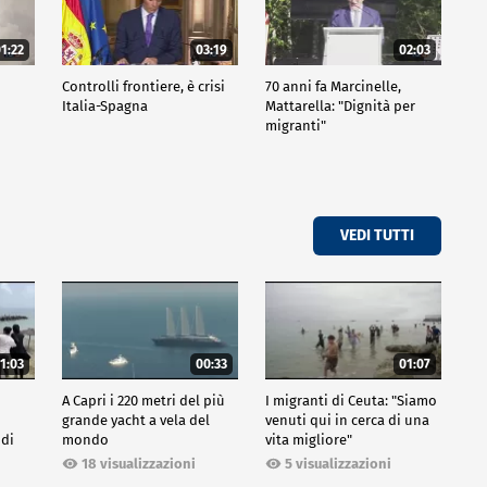
1:22
03:19
02:03
Controlli frontiere, è crisi
70 anni fa Marcinelle,
i
Italia-Spagna
Mattarella: "Dignità per
migranti"
VEDI TUTTI
1:03
00:33
01:07
A Capri i 220 metri del più
I migranti di Ceuta: "Siamo
grande yacht a vela del
venuti qui in cerca di una
 di
mondo
vita migliore"
18 visualizzazioni
5 visualizzazioni