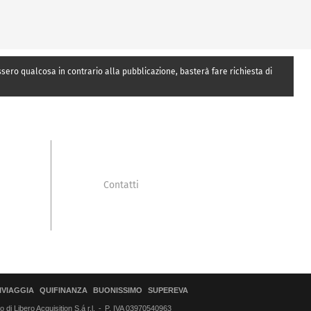
essero qualcosa in contrario alla pubblicazione, basterà fare richiesta di
Contatti
IVIAGGIA
QUIFINANZA
BUONISSIMO
SUPEREVA
di Libero Acquisition S.á r.l.
P. IVA 03970540963