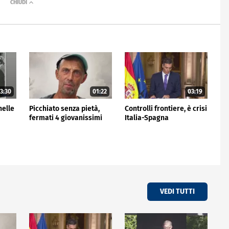
3:30
01:22
03:19
nelle
Picchiato senza pietà,
Controlli frontiere, è crisi
fermati 4 giovanissimi
Italia-Spagna
VEDI TUTTI