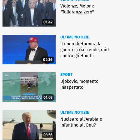
Violenze, Meloni:
"Tolleranza zero"
01:42
ULTIME NOTIZIE
Il nodo di Hormuz, la
guerra si riaccende, raid
contro gli Houthi
04:36
SPORT
Djokovic, momento
inaspettato
01:03
ULTIME NOTIZIE
Nucleare all'Arabia e
Infantino all'Onu?
03:56