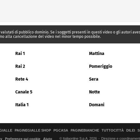
 valutati di pubblico dominio. Se i soggetti presenti in questi video o gli autori av
mo alla cancellazione del video nel minor tempo possibile.
Rai 1
Mattina
Rai 2
Pomeriggio
Rete 4
Sera
Canale 5
Notte
Italia 1
Domani
GIALLE
PAGINEGIALLE SHOP
PGCASA
PAGINEBIANCHE
TUTTOCITTÀ
DILEI
S
© Italiaonline S.p.A. 2026
Direzione e coordinamento 
cy
Preferenze sui cookie
Aiuto