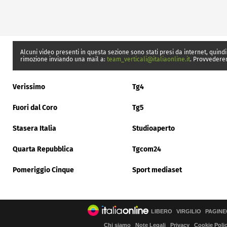
Alcuni video presenti in questa sezione sono stati presi da internet, quindi
rimozione inviando una mail a:
team_verticali@italiaonline.it
. Provvedere
Verissimo
Tg4
Fuori dal Coro
Tg5
Stasera Italia
Studioaperto
Quarta Repubblica
Tgcom24
Pomeriggio Cinque
Sport mediaset
LIBERO
VIRGILIO
PAGINE
Chi siamo
Note Legali
Privacy
Cookie Poli