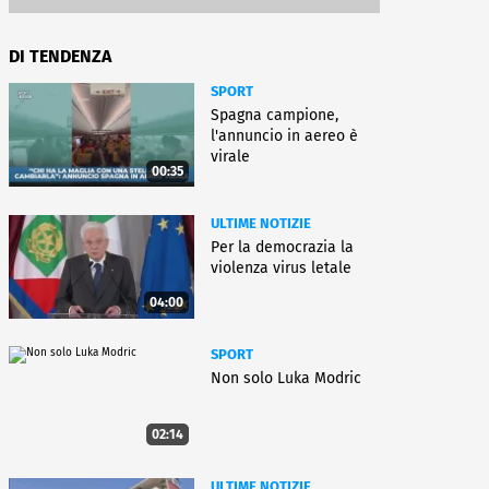
DI TENDENZA
SPORT
Spagna campione,
l'annuncio in aereo è
virale
00:35
ULTIME NOTIZIE
Per la democrazia la
violenza virus letale
04:00
SPORT
Non solo Luka Modric
02:14
ULTIME NOTIZIE