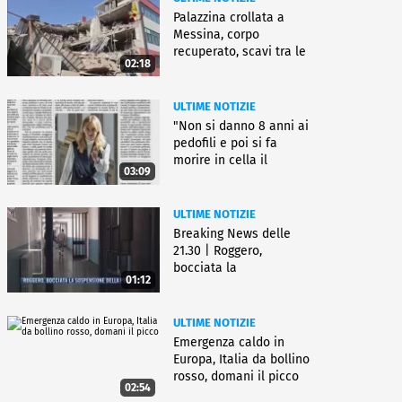
Palazzina crollata a
Messina, corpo
recuperato, scavi tra le
02:18
macerie
ULTIME NOTIZIE
"Non si danno 8 anni ai
pedofili e poi si fa
morire in cella il
03:09
gioielliere"
ULTIME NOTIZIE
Breaking News delle
21.30 | Roggero,
bocciata la
01:12
sospensione della pena
ULTIME NOTIZIE
Emergenza caldo in
Europa, Italia da bollino
rosso, domani il picco
02:54