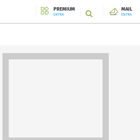
PREMIUM
MAIL
SEARCH
ENTRA
ENTRA
ENTRA