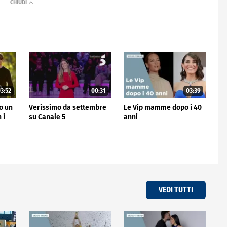
3:52
00:31
03:39
no un
Verissimo da settembre
Le Vip mamme dopo i 40
 i
su Canale 5
anni
VEDI TUTTI