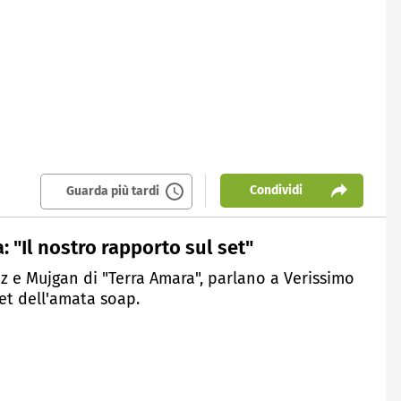
Condividi
Guarda più tardi
 "Il nostro rapporto sul set"
z e Mujgan di "Terra Amara", parlano a Verissimo
set dell'amata soap.