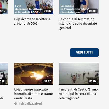
5:19
01:36
04:01
o
I Vip ricordano la vittoria
Le coppie di Temptation
ai Mondiali 2006
Island che sono diventate
genitori
VEDI TUTTI
1:03
00:47
01:07
A Medjugorje appiccato
I migranti di Ceuta: "Siamo
incendio all'altare e statue
venuti qui in cerca di una
 di
vandalizzate
vita migliore"
1 visualizzazioni