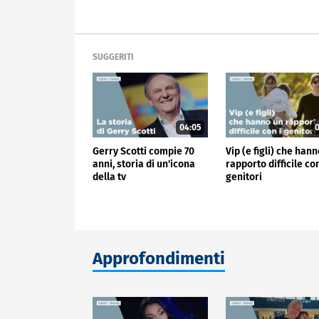
SUGGERITI
04:05
0
Gerry Scotti compie 70
Vip (e figli) che han
anni, storia di un'icona
rapporto difficile con
della tv
genitori
Approfondimenti