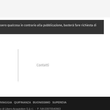
essero qualcosa in contrario alla pubblicazione, basterà fare richiesta di
Contatti
IVIAGGIA
QUIFINANZA
BUONISSIMO
SUPEREVA
di Libero Acquisition S.á r.l.
P. IVA 03970540963