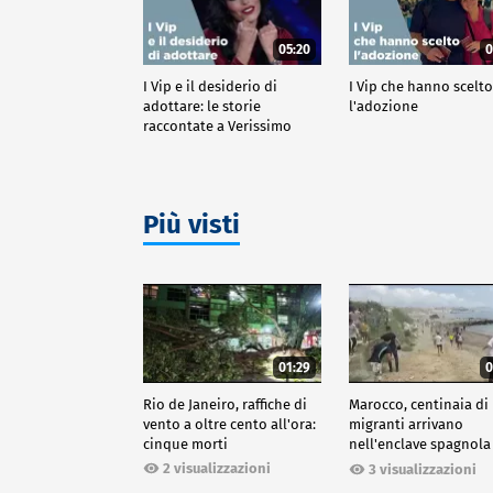
05:20
0
I Vip e il desiderio di
I Vip che hanno scelt
adottare: le storie
l'adozione
raccontate a Verissimo
Più visti
01:29
0
Rio de Janeiro, raffiche di
Marocco, centinaia di
vento a oltre cento all'ora:
migranti arrivano
cinque morti
nell'enclave spagnola
Ceuta
2 visualizzazioni
3 visualizzazioni