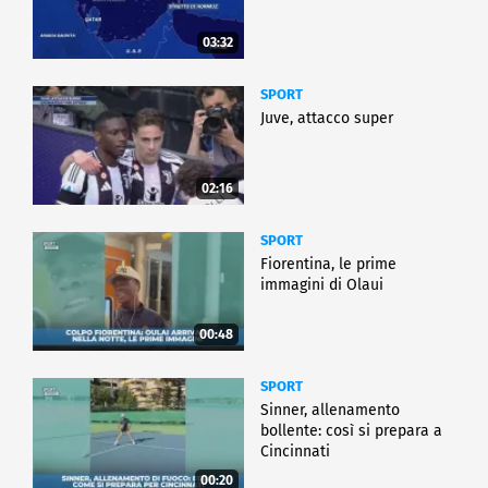
03:32
SPORT
Juve, attacco super
02:16
SPORT
Fiorentina, le prime
immagini di Olaui
00:48
SPORT
Sinner, allenamento
bollente: così si prepara a
Cincinnati
00:20