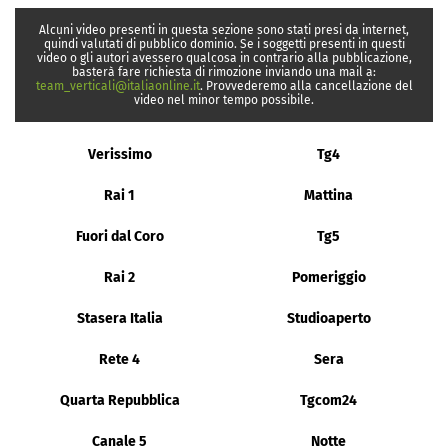
Alcuni video presenti in questa sezione sono stati presi da internet,
quindi valutati di pubblico dominio. Se i soggetti presenti in questi
video o gli autori avessero qualcosa in contrario alla pubblicazione,
basterà fare richiesta di rimozione inviando una mail a:
team_verticali@italiaonline.it
. Provvederemo alla cancellazione del
video nel minor tempo possibile.
Verissimo
Tg4
Rai 1
Mattina
Fuori dal Coro
Tg5
Rai 2
Pomeriggio
Stasera Italia
Studioaperto
Rete 4
Sera
Quarta Repubblica
Tgcom24
Canale 5
Notte