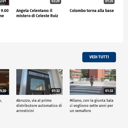
2:01
03:29
01:35
 9.00
Angela Celentano: il
Colombo torna alla base
one
mistero di Celeste Ruiz
VEDI TUTTI
5:30
01:32
01:32
e,
Abruzzo, via al primo
Milano, con la giunta Sala
distributore automatico di
ci vogliono sette anni per
arrosticini
un semaforo