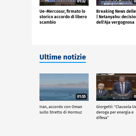
01:32
0
Ue-Mercosur, firmato lo
Breaking News delle
storico accordo di libero
| Netanyahu: decisi
scambio
dell'Aja vergognosa
Ultime notizie
01:55
0
Iran, accordo con Oman
Giorgetti: "Clausola U
sullo Stretto di Hormuz
deroga per energia e
difesa"