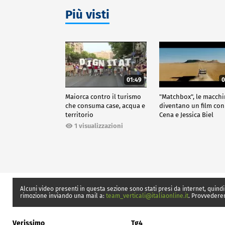
Più visti
01:49
0
Maiorca contro il turismo
"Matchbox", le macch
che consuma case, acqua e
diventano un film con
territorio
Cena e Jessica Biel
1 visualizzazioni
Alcuni video presenti in questa sezione sono stati presi da internet, quindi
rimozione inviando una mail a:
team_verticali@italiaonline.it
. Provvedere
Verissimo
Tg4