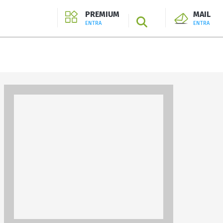
PREMIUM
MAIL
SEARCH
ENTRA
ENTRA
ENTRA