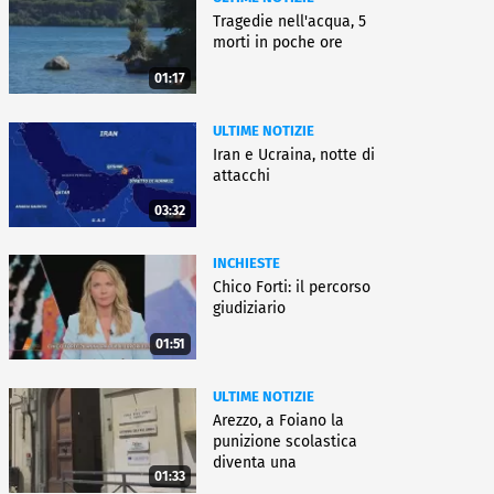
Tragedie nell'acqua, 5
morti in poche ore
01:17
ULTIME NOTIZIE
Iran e Ucraina, notte di
attacchi
03:32
INCHIESTE
Chico Forti: il percorso
giudiziario
01:51
ULTIME NOTIZIE
Arezzo, a Foiano la
punizione scolastica
diventa una
01:33
rieducazione