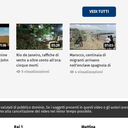
VEDI TUTTI
1:36
01:29
01:03
inine
Rio de Janeiro, raffiche di
Marocco, centinaia di
 John
vento a oltre cento all'ora:
migranti arrivano
cinque morti
nell'enclave spagnola di
Ceuta
5 visualizzazioni
4 visualizzazioni
 valutati di pubblico dominio. Se i soggetti presenti in questi video o gli autori av
mo alla cancellazione del video nel minor tempo possibile.
Rai 1
Mattina