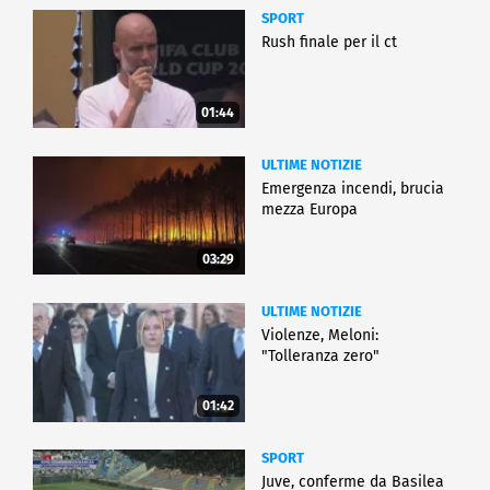
SPORT
Rush finale per il ct
01:44
ULTIME NOTIZIE
Emergenza incendi, brucia
mezza Europa
03:29
ULTIME NOTIZIE
Violenze, Meloni:
"Tolleranza zero"
01:42
SPORT
Juve, conferme da Basilea