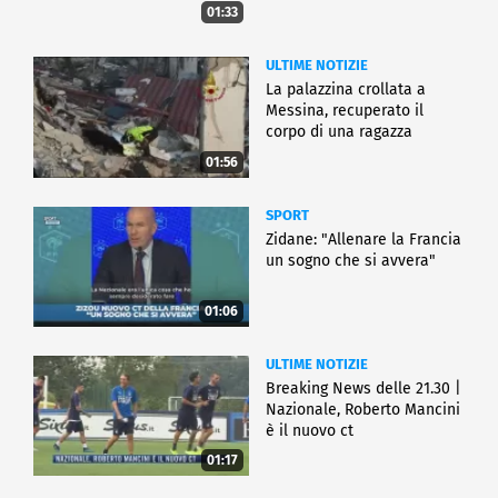
01:33
ULTIME NOTIZIE
La palazzina crollata a
Messina, recuperato il
corpo di una ragazza
01:56
SPORT
Zidane: "Allenare la Francia
un sogno che si avvera"
01:06
ULTIME NOTIZIE
Breaking News delle 21.30 |
Nazionale, Roberto Mancini
è il nuovo ct
01:17