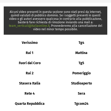
Alcuni video presenti in questa sezione sono stati presi da internet,
quindi valutati di pubblico dominio. Se i soggetti presenti in questi
video o gli autori avessero qualcosa in contrario alla pubblicazione,
basterà fare richiesta di rimozione inviando una mail a:
team_verticali@italiaonline.it
. Provvederemo alla cancellazione del
video nel minor tempo possibile.
Verissimo
Tg4
Rai 1
Mattina
Fuori dal Coro
Tg5
Rai 2
Pomeriggio
Stasera Italia
Studioaperto
Rete 4
Sera
Quarta Repubblica
Tgcom24