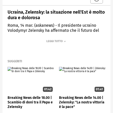
Ucraina, Zelensky: la situazione nell'Est è molto
dura e dolorosa
Roma, 14 mar. (askanews) - Il presidente ucraino
Volodymyr Zelensky ha affermato che il futuro del
suo Paese viene deciso nell'Ucraina orientale, dove i
combattimenti sono "molto duri".
"La situazione nell'Est è molto dura e molto
dolorosa. Dobbiamo
distruggere il potere militare del nemico, e lo
SUGGERITI
faremo", ha detto nel suo consueto discorso serale. "A
Bilohorivka e Maryinka, Avdiivka e Bakhmut,
Vuhledar e Kamyanka, e tutti gli altri luoghi in cui si
decide il nostro futuro. Dove si combatte per il
nostro futuro, il futuro di tutti gli ucraini", ha
01:42
01:41
aggiunto.
Breaking News delle 18.00 |
Breaking News delle 14.00 |
Scambio di doni tra il Papa e
Zelensky: "La nostra vittoria
ESTERI
Zelensky
è la pace"