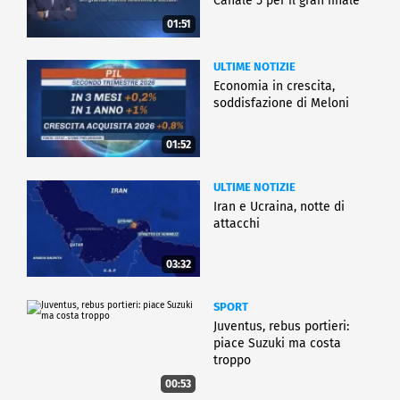
Canale 5 per il gran finale
01:51
ULTIME NOTIZIE
Economia in crescita,
soddisfazione di Meloni
01:52
ULTIME NOTIZIE
Iran e Ucraina, notte di
attacchi
03:32
SPORT
Juventus, rebus portieri:
piace Suzuki ma costa
troppo
00:53