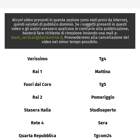
Alcuni video presenti in questa sezione sono stati presi da internet,
quindi valutati di pubblico dominio. Se i soggetti presenti in questi
video o gli autori avessero qualcosa in contrario alla pubblicazione,
basterà fare richiesta di rimozione inviando una mail a:
team_verticali@italiaonline.it
. Provvederemo alla cancellazione del
video nel minor tempo possibile.
Verissimo
Tg4
Rai 1
Mattina
Fuori dal Coro
Tg5
Rai 2
Pomeriggio
Stasera Italia
Studioaperto
Rete 4
Sera
Quarta Repubblica
Tgcom24