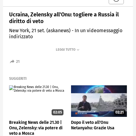
Ucraina, Zelensky all'Onu: togliere a Russia il
diritto di veto
New York, 21 set. (askanews) - In un videomessaggio
indirizzato
alle Nazioni Unite, il presidente ucraino Vlodomyr
Zelensky ha
chiesto che alla Russia venga tolto il diritto di veto
21
in quanot membro permanente dell'Onu.
"Finché l'aggressore partecipa alle decisioni nelle
SUGGERITI
organizzazioni internazionali, deve essere isolato,
almeno finché è in corso l'aggressione, togliete il
diritto di voto, i diritti delle delegazioni, via il diritto
di veto se è un membro del Consiglio di Sicurezza
dell'ONU, per estromettere l'aggressore dalle
proprie istituzioni", ha detto.
02:05
02:21
Breaking News delle 21.30 |
Dopo il veto all'Onu
ESTERI
Onu, Zelensky: via potere di
Netanyahu: Grazie Usa
veto a Mosca