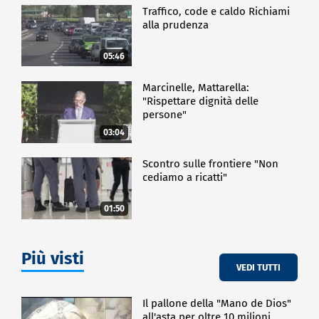
Traffico, code e caldo Richiami
alla prudenza
05:46
Marcinelle, Mattarella:
"Rispettare dignità delle
persone"
03:04
Scontro sulle frontiere "Non
cediamo a ricatti"
01:50
Più visti
VEDI TUTTI
Il pallone della "Mano de Dios"
all'asta per oltre 10 milioni