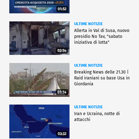
01:52
ULTIME NOTIZIE
Allerta in Val di Susa, nuovo
presidio No Tav, "sabato
iniziativa di lotta"
02:54
ULTIME NOTIZIE
Breaking News delle 21.30 |
Raid iraniani su base Usa in
Giordania
01:14
ULTIME NOTIZIE
Iran e Ucraina, notte di
attacchi
03:32