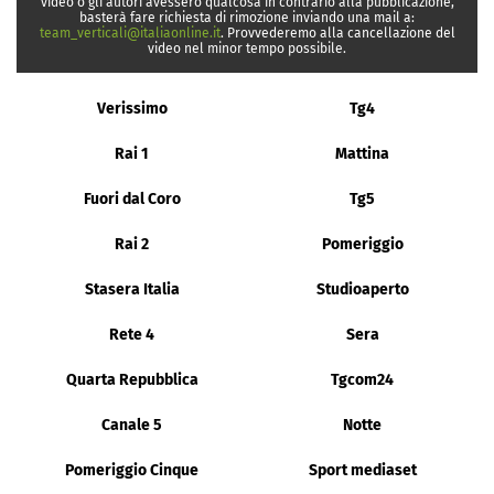
video o gli autori avessero qualcosa in contrario alla pubblicazione,
basterà fare richiesta di rimozione inviando una mail a:
team_verticali@italiaonline.it
. Provvederemo alla cancellazione del
video nel minor tempo possibile.
Verissimo
Tg4
Rai 1
Mattina
Fuori dal Coro
Tg5
Rai 2
Pomeriggio
Stasera Italia
Studioaperto
Rete 4
Sera
Quarta Repubblica
Tgcom24
Canale 5
Notte
Pomeriggio Cinque
Sport mediaset