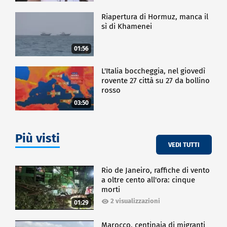
Riapertura di Hormuz, manca il
sì di Khamenei
01:56
L'Italia boccheggia, nel giovedì
rovente 27 città su 27 da bollino
rosso
03:50
Più visti
VEDI TUTTI
Rio de Janeiro, raffiche di vento
a oltre cento all'ora: cinque
morti
2 visualizzazioni
01:29
Marocco, centinaia di migranti