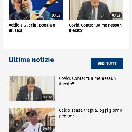
03:53
03:32
Addio a Guccini, poesia e
Covid, Conte: "Da me nessun
musica
illecito"
Ultime notizie
VEDI TUTTI
Covid, Conte: "Da me nessun
illecito"
03:32
Caldo senza tregua, oggi giorno
peggiore
04:56