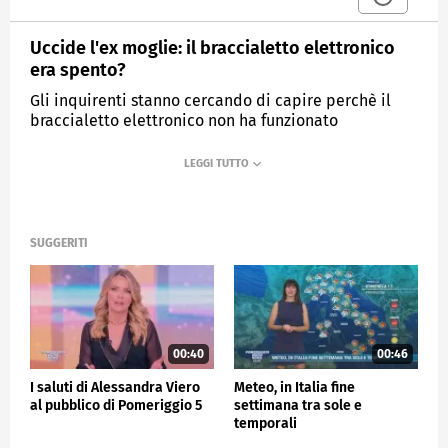
Uccide l'ex moglie: il braccialetto elettronico
era spento?
Gli inquirenti stanno cercando di capire perchè il
braccialetto elettronico non ha funzionato
MEDIASET
POMERIGGIO CINQUE
SUGGERITI
00:40
00:46
I saluti di Alessandra Viero
Meteo, in Italia fine
al pubblico di Pomeriggio 5
settimana tra sole e
temporali