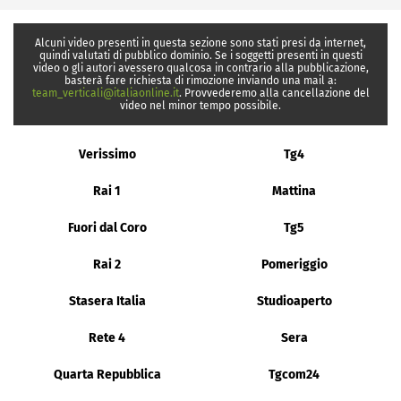
Alcuni video presenti in questa sezione sono stati presi da internet,
quindi valutati di pubblico dominio. Se i soggetti presenti in questi
video o gli autori avessero qualcosa in contrario alla pubblicazione,
basterà fare richiesta di rimozione inviando una mail a:
team_verticali@italiaonline.it
. Provvederemo alla cancellazione del
video nel minor tempo possibile.
Verissimo
Tg4
Rai 1
Mattina
Fuori dal Coro
Tg5
Rai 2
Pomeriggio
Stasera Italia
Studioaperto
Rete 4
Sera
Quarta Repubblica
Tgcom24