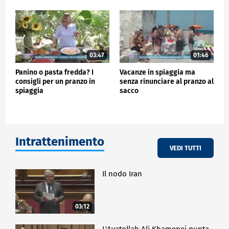
03:47
01:46
Panino o pasta fredda? I
Vacanze in spiaggia ma
consigli per un pranzo in
senza rinunciare al pranzo al
spiaggia
sacco
Intrattenimento
VEDI TUTTI
Il nodo Iran
03:12
L'Ayatollah Ali Khamenei punta