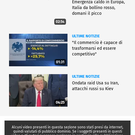
Emergenza caldo in Europa,
Italia da bollino rosso,
domani il picco
02:54
ULTIME NOTIZIE
"Il commercio è capace di
trasformarsi ed essere
competitivo"
01:31
ULTIME NOTIZIE
Ondata raid Usa su Iran,
attacchi russi su Kiev
04:25
Alcuni video presenti in questa sezione sono stati presi da internet,
quindi valutati di pubblico dominio. Se i soggetti presenti in questi