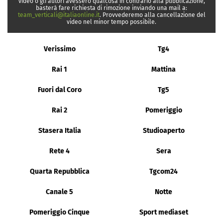
video o gli autori avessero qualcosa in contrario alla pubblicazione,
basterà fare richiesta di rimozione inviando una mail a:
team_verticali@italiaonline.it
. Provvederemo alla cancellazione del
video nel minor tempo possibile.
Verissimo
Tg4
Rai 1
Mattina
Fuori dal Coro
Tg5
Rai 2
Pomeriggio
Stasera Italia
Studioaperto
Rete 4
Sera
Quarta Repubblica
Tgcom24
Canale 5
Notte
Pomeriggio Cinque
Sport mediaset