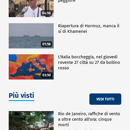
peggiore
04:56
Riapertura di Hormuz, manca il
sì di Khamenei
01:56
L'Italia boccheggia, nel giovedì
rovente 27 città su 27 da bollino
rosso
03:50
Più visti
VEDI TUTTI
Rio de Janeiro, raffiche di vento
a oltre cento all'ora: cinque
morti