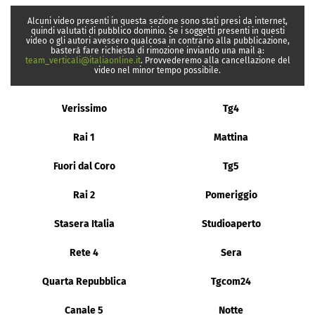
Alcuni video presenti in questa sezione sono stati presi da internet,
quindi valutati di pubblico dominio. Se i soggetti presenti in questi
video o gli autori avessero qualcosa in contrario alla pubblicazione,
basterà fare richiesta di rimozione inviando una mail a:
team_verticali@italiaonline.it
. Provvederemo alla cancellazione del
video nel minor tempo possibile.
Verissimo
Tg4
Rai 1
Mattina
Fuori dal Coro
Tg5
Rai 2
Pomeriggio
Stasera Italia
Studioaperto
Rete 4
Sera
Quarta Repubblica
Tgcom24
Canale 5
Notte