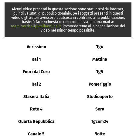
Alcuni video presenti in questa sezione sono stati presi da internet,
quindi valutati di pubblico dominio. Se i soggetti presenti in questi
video o gli autori avessero qualcosa in contrario alla pubblicazione,
basterà fare richiesta di rimozione inviando una mail a:
team_verticali@italiaonline.it
. Provvederemo alla cancellazione del
video nel minor tempo possibile.
Verissimo
Tg4
Rai 1
Mattina
Fuori dal Coro
Tg5
Rai 2
Pomeriggio
Stasera Italia
Studioaperto
Rete 4
Sera
Quarta Repubblica
Tgcom24
Canale 5
Notte