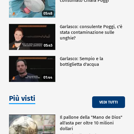
consumato Chiara Poggi
05:48
Garlasco: consulente Poggi, c'è
stata contaminazione sulle
unghie?
05:45
Garlasco: Sempio e la
bottiglietta d'acqua
01:44
Più visti
VEDI TUTTI
Il pallone della "Mano de Dios"
all'asta per oltre 10 milioni
dollari