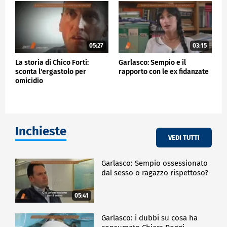
05:27
03:15
La storia di Chico Forti:
Garlasco: Sempio e il
sconta l'ergastolo per
rapporto con le ex fidanzate
omicidio
Inchieste
VEDI TUTTI
Garlasco: Sempio ossessionato
dal sesso o ragazzo rispettoso?
05:41
Garlasco: i dubbi su cosa ha