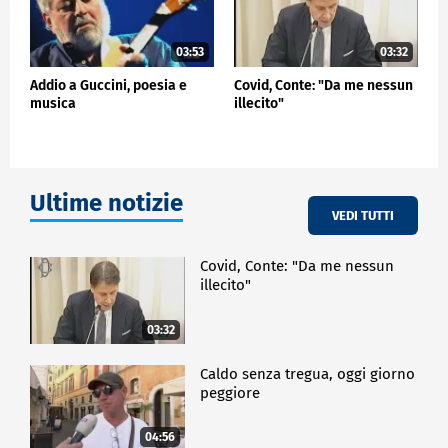
03:53
03:32
Addio a Guccini, poesia e
Covid, Conte: "Da me nessun
musica
illecito"
Ultime notizie
VEDI TUTTI
Covid, Conte: "Da me nessun
illecito"
03:32
Caldo senza tregua, oggi giorno
peggiore
04:56