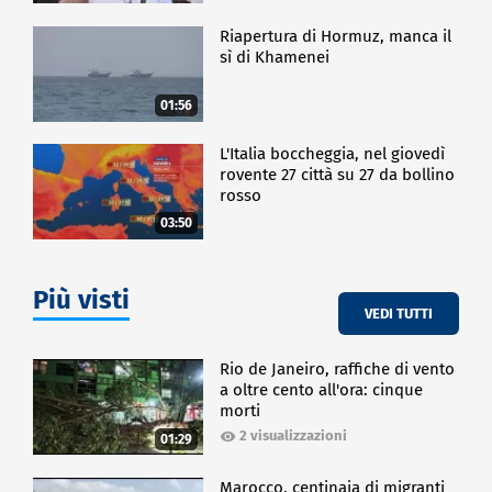
Riapertura di Hormuz, manca il
sì di Khamenei
01:56
L'Italia boccheggia, nel giovedì
rovente 27 città su 27 da bollino
rosso
03:50
Più visti
VEDI TUTTI
Rio de Janeiro, raffiche di vento
a oltre cento all'ora: cinque
morti
2 visualizzazioni
01:29
Marocco, centinaia di migranti