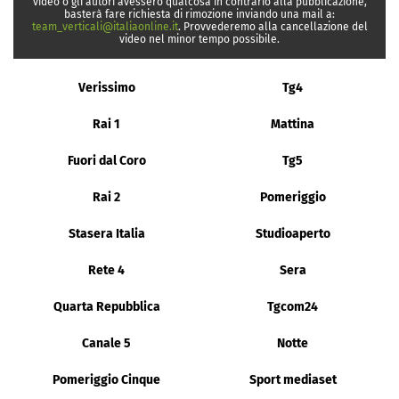
video o gli autori avessero qualcosa in contrario alla pubblicazione,
basterà fare richiesta di rimozione inviando una mail a:
team_verticali@italiaonline.it
. Provvederemo alla cancellazione del
video nel minor tempo possibile.
Verissimo
Tg4
Rai 1
Mattina
Fuori dal Coro
Tg5
Rai 2
Pomeriggio
Stasera Italia
Studioaperto
Rete 4
Sera
Quarta Repubblica
Tgcom24
Canale 5
Notte
Pomeriggio Cinque
Sport mediaset