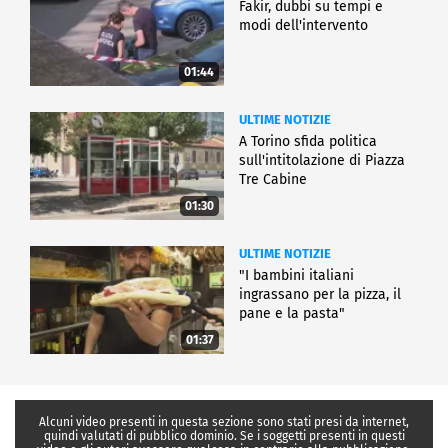
Fakir, dubbi su tempi e
modi dell'intervento
01:44
ULTIME NOTIZIE
A Torino sfida politica
sull'intitolazione di Piazza
Tre Cabine
01:30
ULTIME NOTIZIE
"I bambini italiani
ingrassano per la pizza, il
pane e la pasta"
01:37
Alcuni video presenti in questa sezione sono stati presi da internet,
quindi valutati di pubblico dominio. Se i soggetti presenti in questi