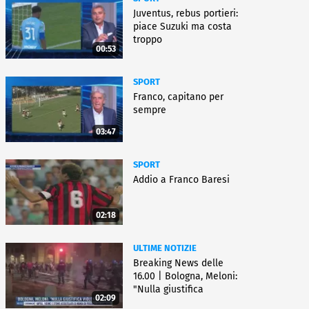
Juventus, rebus portieri:
piace Suzuki ma costa
troppo
00:53
SPORT
Franco, capitano per
sempre
03:47
SPORT
Addio a Franco Baresi
02:18
ULTIME NOTIZIE
Breaking News delle
16.00 | Bologna, Meloni:
"Nulla giustifica
02:09
violenza"