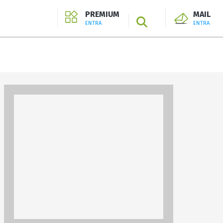
PREMIUM
MAIL
SEARCH
ENTRA
ENTRA
ENTRA