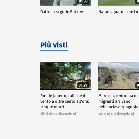
01:33
0
Gattuso si gode Ratkov
Napoli, guarda che Lu
Più visti
01:29
0
Rio de Janeiro, raffiche di
Marocco, centinaia di
vento a oltre cento all'ora:
migranti arrivano
cinque morti
nell'enclave spagnola
Ceuta
3 visualizzazioni
5 visualizzazioni