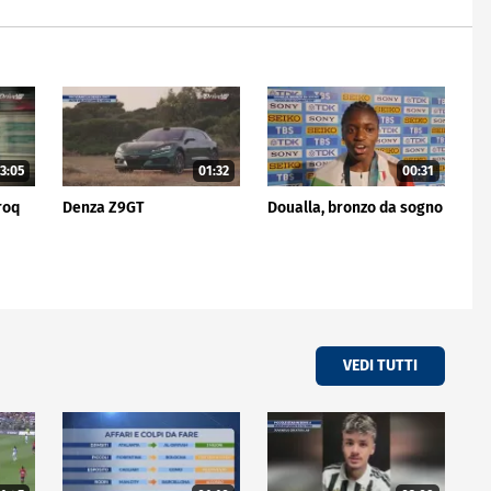
3:05
01:32
00:31
roq
Denza Z9GT
Doualla, bronzo da sogno
VEDI TUTTI