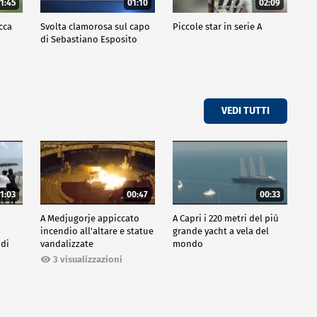
1:45
01:10
02:09
cca
Svolta clamorosa sul capo
Piccole star in serie A
di Sebastiano Esposito
VEDI TUTTI
1:03
00:47
00:33
A Medjugorje appiccato
A Capri i 220 metri del più
incendio all'altare e statue
grande yacht a vela del
 di
vandalizzate
mondo
3 visualizzazioni