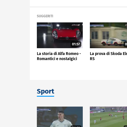
SUGGERITI
01:57
0
La storia di Alfa Romeo -
La prova di Skoda El
Romantici e nostalgici
RS
Sport