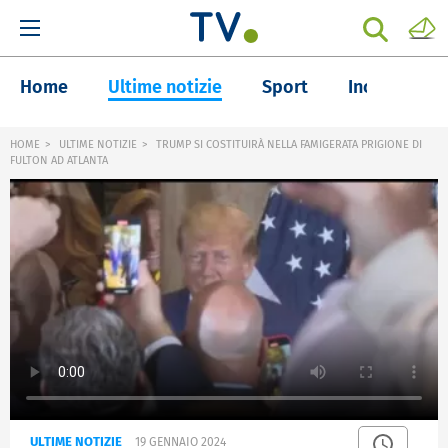
Home
Ultime notizie
Sport
Inchieste
HOME
ULTIME NOTIZIE
TRUMP SI COSTITUIRÀ NELLA FAMIGERATA PRIGIONE DI
FULTON AD ATLANTA
ULTIME NOTIZIE
19 GENNAIO 2024