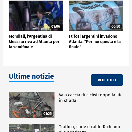
testimoni per evitare di intimidirli. Vietati per l'ex
presidente anche dichiarazioni e uso dei social
meda.
01:06
00:50
ESTERI
Mondiali, l'Argentina di
I tifosi argentini invadono
Messi arriva ad Atlanta per
Atlanta: "Per noi questa è la
la semifinale
finale"
Ultime notizie
VEDI TUTTI
Va a caccia di ciclisti dopo la lite
in strada
01:25
Traffico, code e caldo Richiami