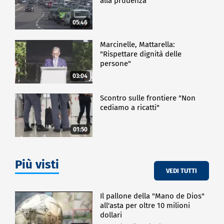
alla prudenza
05:46
Marcinelle, Mattarella:
"Rispettare dignità delle
persone"
03:04
Scontro sulle frontiere "Non
cediamo a ricatti"
01:50
Più visti
VEDI TUTTI
Il pallone della "Mano de Dios"
all'asta per oltre 10 milioni
dollari