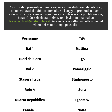
Alcuni video presenti in questa sezione sono stati presi da internet,
quindi valutati di pubblico dominio. Se i soggetti presenti in questi
video o gli autori avessero qualcosa in contrario alla pubblicazione,
basterà fare richiesta di rimozione inviando una mail a:
team_verticali@italiaonline.it
. Provvederemo alla cancellazione del
video nel minor tempo possibile.
Verissimo
Tg4
Rai 1
Mattina
Fuori dal Coro
Tg5
Rai 2
Pomeriggio
Stasera Italia
Studioaperto
Rete 4
Sera
Quarta Repubblica
Tgcom24
Canale 5
Notte