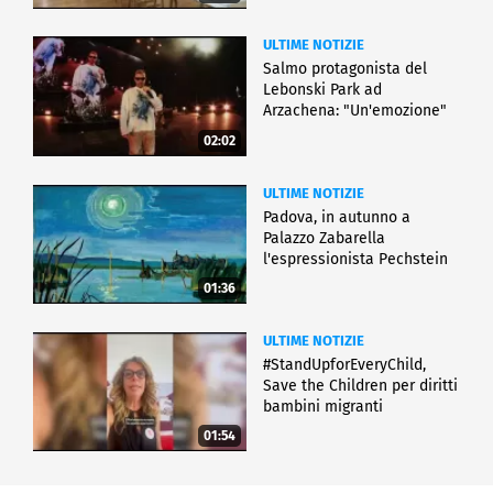
ULTIME NOTIZIE
Salmo protagonista del
Lebonski Park ad
Arzachena: "Un'emozione"
02:02
ULTIME NOTIZIE
Padova, in autunno a
Palazzo Zabarella
l'espressionista Pechstein
01:36
ULTIME NOTIZIE
#StandUpforEveryChild,
Save the Children per diritti
bambini migranti
01:54