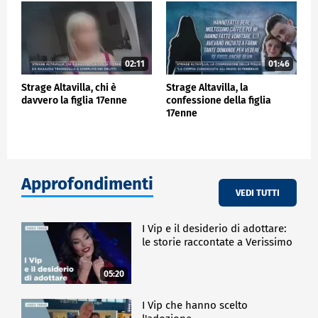
02:11
01:46
Strage Altavilla, chi è
Strage Altavilla, la
davvero la figlia 17enne
confessione della figlia
17enne
Approfondimenti
VEDI TUTTI
I Vip e il desiderio di adottare:
le storie raccontate a Verissimo
05:20
I Vip che hanno scelto