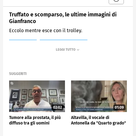
Truffato e scomparso, le ultime immagini di
Gianfranco
Eccolo mentre esce con il trolley.
MEDIASET
MATTINO CINQUE NEWS
SUGGERITI
02:02
01:09
Tumore alla prostata, il più
Altavilla, il vocale di
diffuso tra gli uomini
Antonella da "Quarto grado"