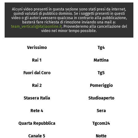
Alcuni video presenti in questa sezione sono stati presi da internet,
quindi valutati di pubblico dominio. Se i soggetti presenti in questi
video o gli autori avessero qualcosa in contrario alla pubblicazione,
basterà fare richiesta di rimozione inviando una mail a:
team_verticali@italiaonline.it
. Provvederemo alla cancellazione del
video nel minor tempo possibile.
Verissimo
Tg4
Rai 1
Mattina
Fuori dal Coro
Tg5
Rai 2
Pomeriggio
Stasera Italia
Studioaperto
Rete 4
Sera
Quarta Repubblica
Tgcom24
Canale 5
Notte