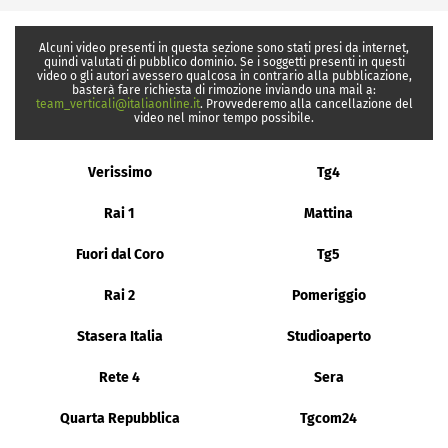
Alcuni video presenti in questa sezione sono stati presi da internet,
quindi valutati di pubblico dominio. Se i soggetti presenti in questi
video o gli autori avessero qualcosa in contrario alla pubblicazione,
basterà fare richiesta di rimozione inviando una mail a:
team_verticali@italiaonline.it
. Provvederemo alla cancellazione del
video nel minor tempo possibile.
Verissimo
Tg4
Rai 1
Mattina
Fuori dal Coro
Tg5
Rai 2
Pomeriggio
Stasera Italia
Studioaperto
Rete 4
Sera
Quarta Repubblica
Tgcom24