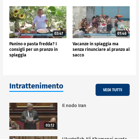
03:47
01:46
Panino o pasta fredda? I
Vacanze in spiaggia ma
consigli per un pranzo in
senza rinunciare al pranzo al
spiaggia
sacco
Intrattenimento
VEDI TUTTI
Il nodo Iran
03:12
L'Ayatollah Ali Khamenei punta