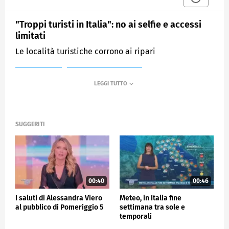
"Troppi turisti in Italia": no ai selfie e accessi
limitati
Le località turistiche corrono ai ripari
MEDIASET
POMERIGGIO CINQUE
SUGGERITI
00:40
00:46
I saluti di Alessandra Viero
Meteo, in Italia fine
al pubblico di Pomeriggio 5
settimana tra sole e
temporali