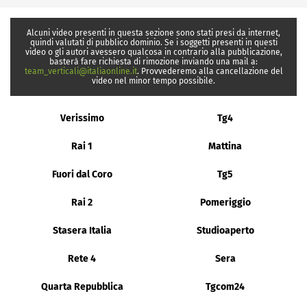
Alcuni video presenti in questa sezione sono stati presi da internet,
quindi valutati di pubblico dominio. Se i soggetti presenti in questi
video o gli autori avessero qualcosa in contrario alla pubblicazione,
basterà fare richiesta di rimozione inviando una mail a:
team_verticali@italiaonline.it
. Provvederemo alla cancellazione del
video nel minor tempo possibile.
Verissimo
Tg4
Rai 1
Mattina
Fuori dal Coro
Tg5
Rai 2
Pomeriggio
Stasera Italia
Studioaperto
Rete 4
Sera
Quarta Repubblica
Tgcom24