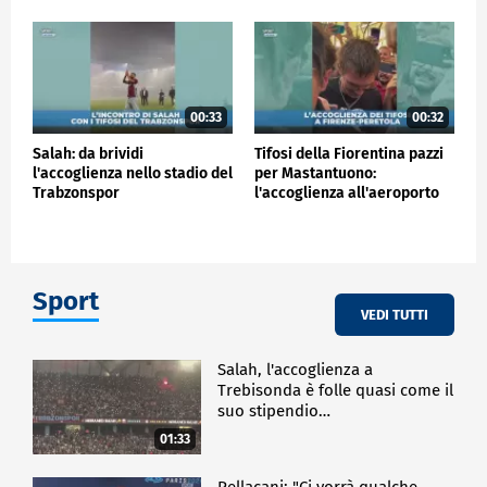
00:33
00:32
Salah: da brividi
Tifosi della Fiorentina pazzi
l'accoglienza nello stadio del
per Mastantuono:
Trabzonspor
l'accoglienza all'aeroporto
Sport
VEDI TUTTI
Salah, l'accoglienza a
Trebisonda è folle quasi come il
suo stipendio…
01:33
Pellacani: "Ci vorrà qualche