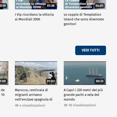
5:19
01:36
04:01
o
I Vip ricordano la vittoria
Le coppie di Temptation
ai Mondiali 2006
Island che sono diventate
genitori
VEDI TUTTI
1:09
01:03
00:33
o de
Marocco, centinaia di
A Capri i 220 metri del più
e 10
migranti arrivano
grande yacht a vela del
nell'enclave spagnola di
mondo
Ceuta
18 visualizzazioni
4 visualizzazioni