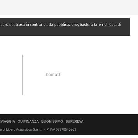
essero qualcosa in contrario alla pubblicazione, basterà fare richiesta di
Contatti
IVIAGGIA
QUIFINANZA
BUONISSIMO
SUPEREVA
di Libero Acquisition S.á r.l.
P. IVA 03970540963