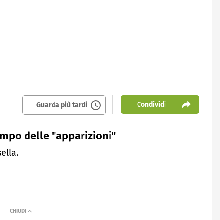
Condividi
Guarda più tardi
ampo delle "apparizioni"
ella.