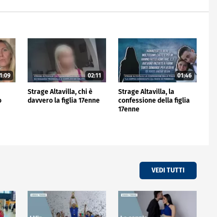
1:09
02:11
01:46
Strage Altavilla, chi è
Strage Altavilla, la
o
davvero la figlia 17enne
confessione della figlia
17enne
VEDI TUTTI