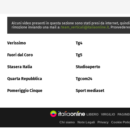
Alcuni video presenti in questa sezione sono stati presi da internet, quindi
rimozione inviando una mail a:
team_verticali@italiaonline.it
. Provvedere
Verissimo
Tg4
Fuori dal Coro
Tg5
Stasera Italia
Studioaperto
Quarta Repubblica
Tgcom24
Pomeriggio Cinque
Sport mediaset
LIBERO
VIRGILIO
PAGINE
Chi siamo
Note Legali
Privacy
Cookie Poli