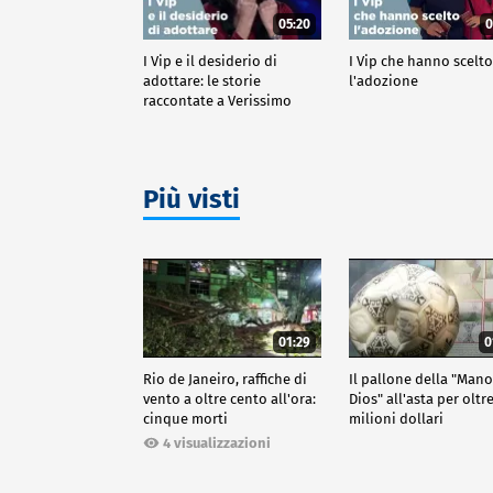
05:20
0
I Vip e il desiderio di
I Vip che hanno scelt
adottare: le storie
l'adozione
raccontate a Verissimo
Più visti
01:29
0
Rio de Janeiro, raffiche di
Il pallone della "Man
vento a oltre cento all'ora:
Dios" all'asta per oltr
cinque morti
milioni dollari
4 visualizzazioni