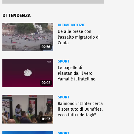
DI TENDENZA
ULTIME NOTIZIE
Ue alle prese con
l'assalto migratorio di
Ceuta
02:56
SPORT
Le pagelle di
Piantanida: il vero
Yamal è il fratellino,
02:02
Paredes cambia sport
SPORT
Raimondi: "L'Inter cerca
il sostituto di Dumfries,
ecco tutti i dettagli"
01:37
SPORT