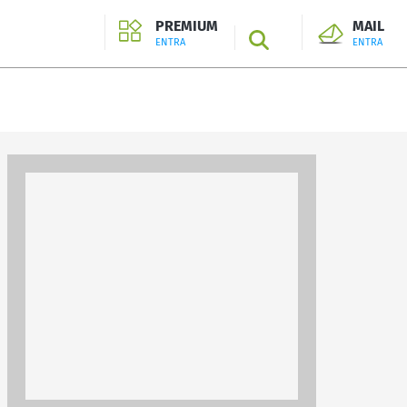
PREMIUM
MAIL
SEARCH
ENTRA
ENTRA
ENTRA