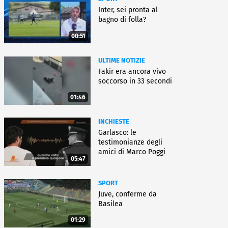
Inter, sei pronta al
bagno di folla?
00:51
ULTIME NOTIZIE
Fakir era ancora vivo
soccorso in 33 secondi
01:46
INCHIESTE
Garlasco: le
testimonianze degli
amici di Marco Poggi
05:47
SPORT
Juve, conferme da
Basilea
01:29