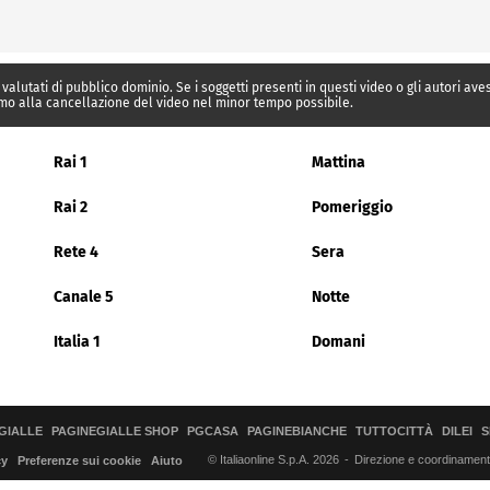
 valutati di pubblico dominio. Se i soggetti presenti in questi video o gli autori av
mo alla cancellazione del video nel minor tempo possibile.
Rai 1
Mattina
Rai 2
Pomeriggio
Rete 4
Sera
Canale 5
Notte
Italia 1
Domani
GIALLE
PAGINEGIALLE SHOP
PGCASA
PAGINEBIANCHE
TUTTOCITTÀ
DILEI
S
© Italiaonline S.p.A. 2026
Direzione e coordinamento 
cy
Preferenze sui cookie
Aiuto