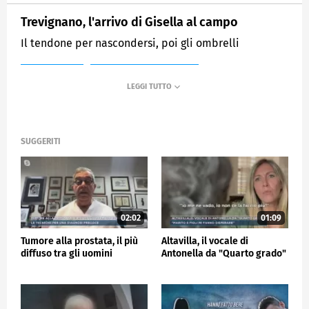
Trevignano, l'arrivo di Gisella al campo
Il tendone per nascondersi, poi gli ombrelli
MEDIASET
MATTINO CINQUE NEWS
SUGGERITI
02:02
01:09
Tumore alla prostata, il più
Altavilla, il vocale di
diffuso tra gli uomini
Antonella da "Quarto grado"