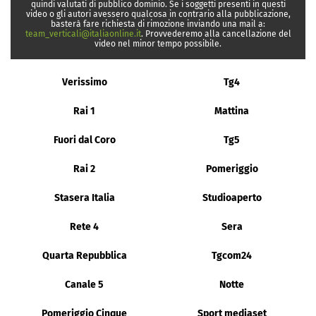
quindi valutati di pubblico dominio. Se i soggetti presenti in questi
video o gli autori avessero qualcosa in contrario alla pubblicazione,
basterà fare richiesta di rimozione inviando una mail a:
team_verticali@italiaonline.it
. Provvederemo alla cancellazione del
video nel minor tempo possibile.
Verissimo
Tg4
Rai 1
Mattina
Fuori dal Coro
Tg5
Rai 2
Pomeriggio
Stasera Italia
Studioaperto
Rete 4
Sera
Quarta Repubblica
Tgcom24
Canale 5
Notte
Pomeriggio Cinque
Sport mediaset