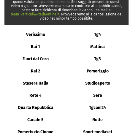
quindi valutati di pubblico dominio. Se i soggetti presenti in questi
video o gli autori avessero qualcosa in contrario alla pubblicazione,
basterà fare richiesta di rimozione inviando una mail a:
team_verticali@italiaonline.it
. Provvederemo alla cancellazione del
video nel minor tempo possibile.
Verissimo
Tg4
Rai 1
Mattina
Fuori dal Coro
Tg5
Rai 2
Pomeriggio
Stasera Italia
Studioaperto
Rete 4
Sera
Quarta Repubblica
Tgcom24
Canale 5
Notte
Pomeriggio Cinque
Sport mediaset