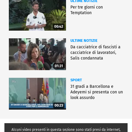
ULTIME NOTIZIE
Per tre giorni con
Temptation
00:42
ULTIME NOTIZIE
Da cacciatrice di fascisti a
cacciatrice di lavoratori,
Salis condannata
01:31
SPORT
31 gradi a Barcellona e
Adeyemi si presenta con un
look assurdo
00:23
Alcuni video presenti in questa sezione sono stati presi da internet,