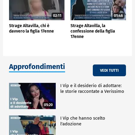
02:11
01:46
Strage Altavilla, chi è
Strage Altavilla, la
davvero la figlia 17enne
confessione della figlia
17enne
Approfondimenti
VEDI TUTTI
I Vip e il desiderio di adottare:
le storie raccontate a Verissimo
05:20
I Vip che hanno scelto
l'adozione