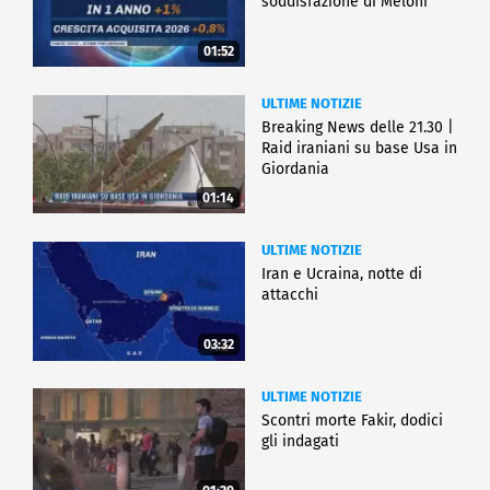
soddisfazione di Meloni
01:52
ULTIME NOTIZIE
Breaking News delle 21.30 |
Raid iraniani su base Usa in
Giordania
01:14
ULTIME NOTIZIE
Iran e Ucraina, notte di
attacchi
03:32
ULTIME NOTIZIE
Scontri morte Fakir, dodici
gli indagati