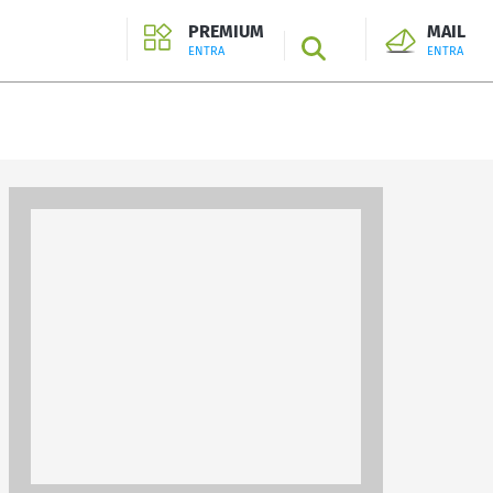
PREMIUM
MAIL
SEARCH
ENTRA
ENTRA
ENTRA