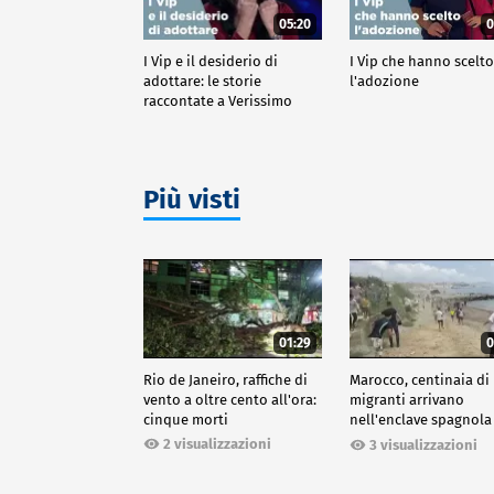
05:20
0
I Vip e il desiderio di
I Vip che hanno scelt
adottare: le storie
l'adozione
raccontate a Verissimo
Più visti
01:29
0
Rio de Janeiro, raffiche di
Marocco, centinaia di
vento a oltre cento all'ora:
migranti arrivano
cinque morti
nell'enclave spagnola
Ceuta
2 visualizzazioni
3 visualizzazioni