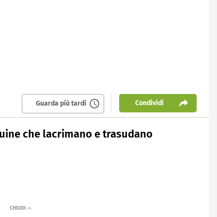
Condividi
Guarda più tardi
atuine che lacrimano e trasudano