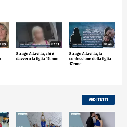
1:09
02:11
01:46
Strage Altavilla, chi è
Strage Altavilla, la
o
davvero la figlia 17enne
confessione della figlia
17enne
VEDI TUTTI