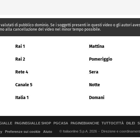
 valutati di pubblico dominio. Se i soggetti presenti in questi video o gli autori av
mo alla cancellazione del video nel minor tempo possibile.
Rai 1
Mattina
Rai 2
Pomeriggio
Rete 4
Sera
Canale 5
Notte
Italia 1
Domani
GIALLE
PAGINEGIALLE SHOP
PGCASA
PAGINEBIANCHE
TUTTOCITTÀ
DILEI
S
© Italiaonline S.p.A. 2026
Direzione e coordinamento 
cy
Preferenze sui cookie
Aiuto