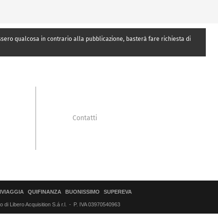
essero qualcosa in contrario alla pubblicazione, basterà fare richiesta di
Contatti
IVIAGGIA
QUIFINANZA
BUONISSIMO
SUPEREVA
di Libero Acquisition S.á r.l.
P. IVA 03970540963