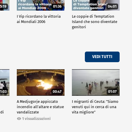
5:19
01:36
04:01
o
I Vip ricordano la vittoria
Le coppie di Temptation
ai Mondiali 2006
Island che sono diventate
genitori
VEDI TUTTI
1:03
00:47
01:07
A Medjugorje appiccato
I migranti di Ceuta: "Siamo
incendio all'altare e statue
venuti qui in cerca di una
 di
vandalizzate
vita migliore"
1 visualizzazioni