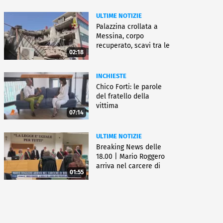
ULTIME NOTIZIE
Palazzina crollata a
Messina, corpo
recuperato, scavi tra le
02:18
macerie
INCHIESTE
Chico Forti: le parole
del fratello della
vittima
07:14
ULTIME NOTIZIE
Breaking News delle
18.00 | Mario Roggero
arriva nel carcere di
01:55
Bollate