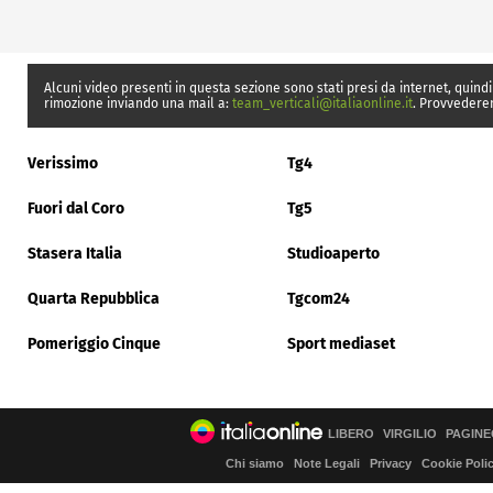
Alcuni video presenti in questa sezione sono stati presi da internet, quindi
rimozione inviando una mail a:
team_verticali@italiaonline.it
. Provvedere
Verissimo
Tg4
Fuori dal Coro
Tg5
Stasera Italia
Studioaperto
Quarta Repubblica
Tgcom24
Pomeriggio Cinque
Sport mediaset
LIBERO
VIRGILIO
PAGINE
Chi siamo
Note Legali
Privacy
Cookie Poli