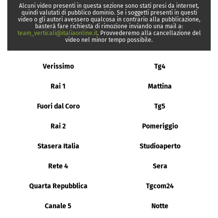
Alcuni video presenti in questa sezione sono stati presi da internet,
quindi valutati di pubblico dominio. Se i soggetti presenti in questi
video o gli autori avessero qualcosa in contrario alla pubblicazione,
basterà fare richiesta di rimozione inviando una mail a:
team_verticali@italiaonline.it
. Provvederemo alla cancellazione del
video nel minor tempo possibile.
Verissimo
Tg4
Rai 1
Mattina
Fuori dal Coro
Tg5
Rai 2
Pomeriggio
Stasera Italia
Studioaperto
Rete 4
Sera
Quarta Repubblica
Tgcom24
Canale 5
Notte