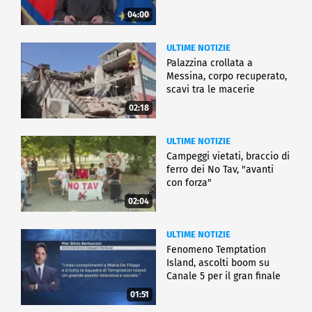
04:00
ULTIME NOTIZIE
Palazzina crollata a
Messina, corpo recuperato,
scavi tra le macerie
02:18
ULTIME NOTIZIE
Campeggi vietati, braccio di
ferro dei No Tav, "avanti
con forza"
02:04
ULTIME NOTIZIE
Fenomeno Temptation
Island, ascolti boom su
Canale 5 per il gran finale
01:51