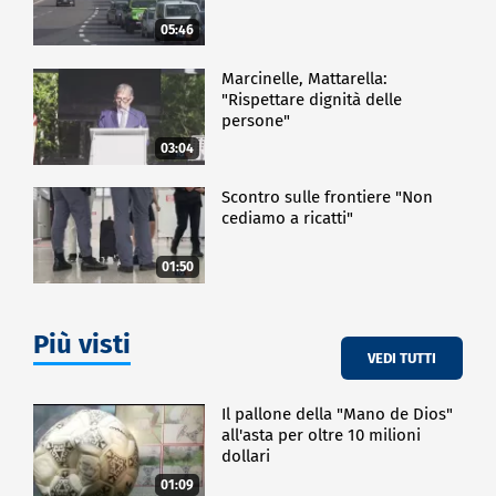
05:46
Marcinelle, Mattarella:
"Rispettare dignità delle
persone"
03:04
Scontro sulle frontiere "Non
cediamo a ricatti"
01:50
Più visti
VEDI TUTTI
Il pallone della "Mano de Dios"
all'asta per oltre 10 milioni
dollari
01:09