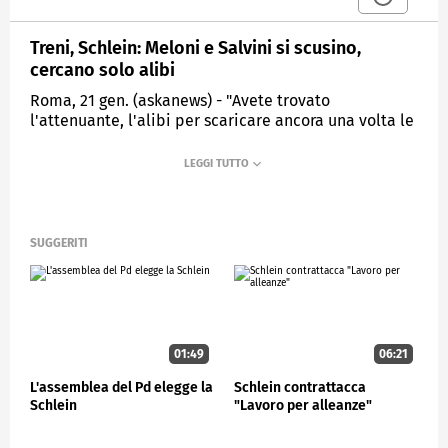
Treni, Schlein: Meloni e Salvini si scusino,
cercano solo alibi
Roma, 21 gen. (askanews) - "Avete trovato
l'attenuante, l'alibi per scaricare ancora una volta le
responsabilità: dopo il chiodo, la catena della bici e
il sabotaggio. Lei ha parlato di episodi di gennaio,
ma le ricordo che anche durante l'estate abbiamo
avuto i disastri. Volete forse accusare le opposizioni
anche di questo? O le famiglie arcobaleno, gli
intellettuali, Peppa Pig?". Lo ha detto la segretaria
SUGGERITI
Pd Elly Schlein in aula alla Camera, rivolgendosi al
ministro dei Trasporti Matteo Salvini.
ESTERI
01:49
06:21
L'assemblea del Pd elegge la
Schlein contrattacca
Schlein
"Lavoro per alleanze"