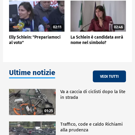
02:11
02:46
Elly Schlein: "Prepariamoci
La Schlein è candidata avrà
al voto"
nome nel simbolo?
Ultime notizie
VEDI TUTTI
Va a caccia di ciclisti dopo la lite
in strada
01:25
Traffico, code e caldo Richiami
alla prudenza