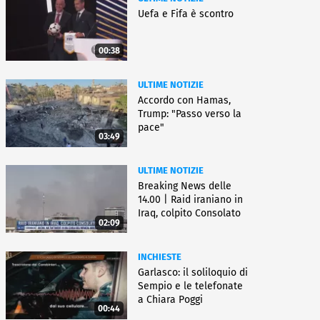
Uefa e Fifa è scontro
00:38
ULTIME NOTIZIE
Accordo con Hamas,
Trump: "Passo verso la
pace"
03:49
ULTIME NOTIZIE
Breaking News delle
14.00 | Raid iraniano in
Iraq, colpito Consolato
02:09
Usa
INCHIESTE
Garlasco: il soliloquio di
Sempio e le telefonate
a Chiara Poggi
00:44