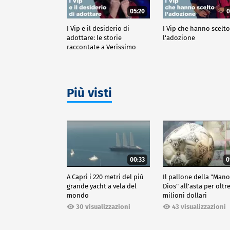
05:20
0
I Vip e il desiderio di
I Vip che hanno scelt
adottare: le storie
l'adozione
raccontate a Verissimo
Più visti
00:33
0
A Capri i 220 metri del più
Il pallone della "Man
grande yacht a vela del
Dios" all'asta per oltr
mondo
milioni dollari
30 visualizzazioni
43 visualizzazioni