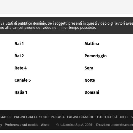
 valutati di pubblico dominio. Se i soggetti presenti in questi video o gli autori av
mo alla cancellazione del video nel minor tempo possibile.
Rai 1
Mattina
Rai 2
Pomeriggio
Rete 4
Sera
Canale 5
Notte
Italia 1
Domani
GIALLE
PAGINEGIALLE SHOP
PGCASA
PAGINEBIANCHE
TUTTOCITTÀ
DILEI
S
© Italiaonline S.p.A. 2026
Direzione e coordinamento 
cy
Preferenze sui cookie
Aiuto