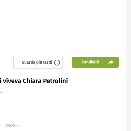
Condividi
Guarda più tardi
i viveva Chiara Petrolini
.