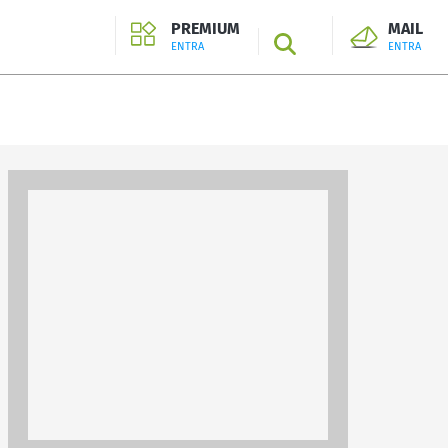
PREMIUM
MAIL
SEARCH
ENTRA
ENTRA
ENTRA