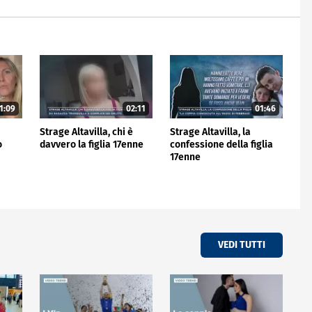
1:09
02:11
01:46
Strage Altavilla, chi è
Strage Altavilla, la
o
davvero la figlia 17enne
confessione della figlia
17enne
VEDI TUTTI