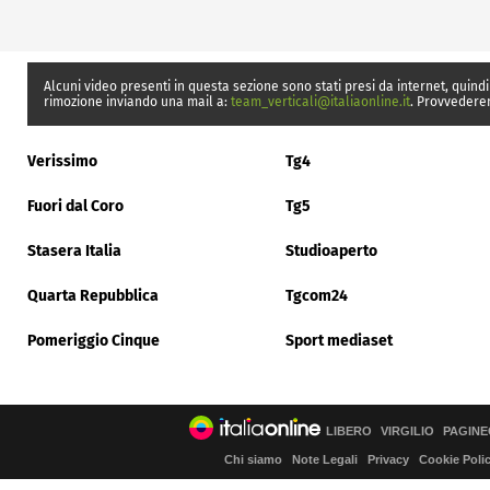
Alcuni video presenti in questa sezione sono stati presi da internet, quindi
rimozione inviando una mail a:
team_verticali@italiaonline.it
. Provvedere
Verissimo
Tg4
Fuori dal Coro
Tg5
Stasera Italia
Studioaperto
Quarta Repubblica
Tgcom24
Pomeriggio Cinque
Sport mediaset
LIBERO
VIRGILIO
PAGINE
Chi siamo
Note Legali
Privacy
Cookie Poli