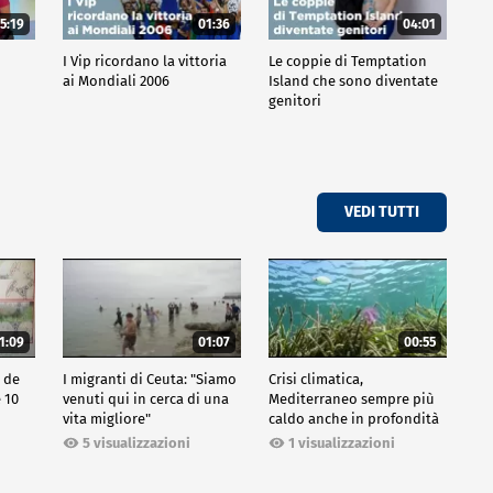
5:19
01:36
04:01
o
I Vip ricordano la vittoria
Le coppie di Temptation
ai Mondiali 2006
Island che sono diventate
genitori
VEDI TUTTI
1:09
01:07
00:55
o de
I migranti di Ceuta: "Siamo
Crisi climatica,
e 10
venuti qui in cerca di una
Mediterraneo sempre più
vita migliore"
caldo anche in profondità
5 visualizzazioni
1 visualizzazioni