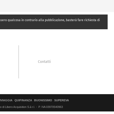
essero qualcosa in contrario alla pubblicazione, basterà fare richiesta di
Contatti
IVIAGGIA
QUIFINANZA
BUONISSIMO
SUPEREVA
di Libero Acquisition S.á r.l.
P. IVA 03970540963