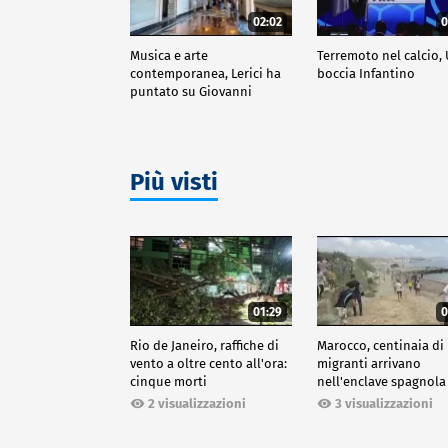
02:02
0
Musica e arte
Terremoto nel calcio,
contemporanea, Lerici ha
boccia Infantino
puntato su Giovanni
Ozzola
Più visti
01:29
0
Rio de Janeiro, raffiche di
Marocco, centinaia di
vento a oltre cento all'ora:
migranti arrivano
cinque morti
nell'enclave spagnola
Ceuta
2 visualizzazioni
3 visualizzazioni