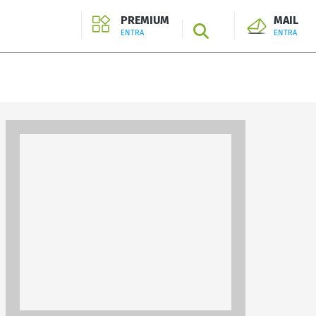
PREMIUM
MAIL
SEARCH
ENTRA
ENTRA
ENTRA