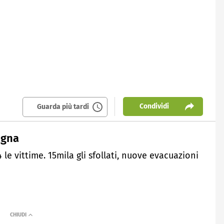
Condividi
Guarda più tardi
agna
4 le vittime. 15mila gli sfollati, nuove evacuazioni