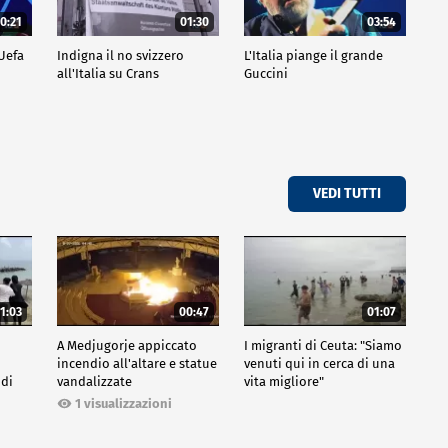
0:21
01:30
03:54
 Uefa
Indigna il no svizzero
L'Italia piange il grande
all'Italia su Crans
Guccini
VEDI TUTTI
1:03
00:47
01:07
A Medjugorje appiccato
I migranti di Ceuta: "Siamo
incendio all'altare e statue
venuti qui in cerca di una
 di
vandalizzate
vita migliore"
1 visualizzazioni