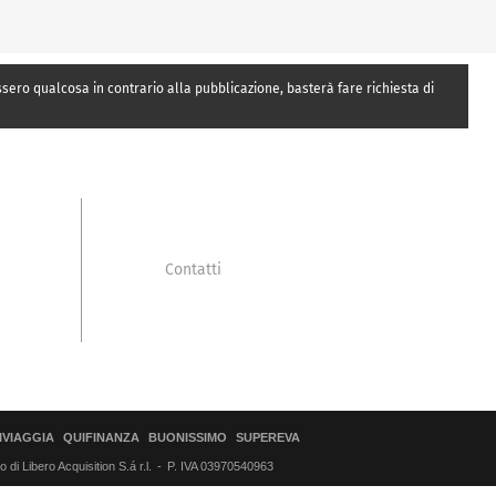
essero qualcosa in contrario alla pubblicazione, basterà fare richiesta di
Contatti
IVIAGGIA
QUIFINANZA
BUONISSIMO
SUPEREVA
di Libero Acquisition S.á r.l.
P. IVA 03970540963