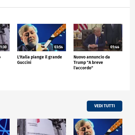
1:30
03:54
01:44
o
L'Italia piange il grande
Nuovo annuncio da
Guccini
Trump "A breve
l'accordo"
VEDI TUTTI