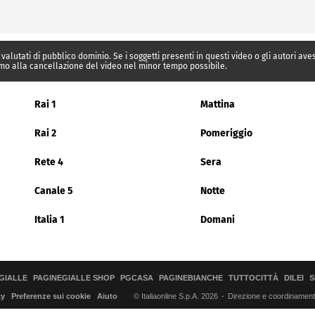
 valutati di pubblico dominio. Se i soggetti presenti in questi video o gli autori av
mo alla cancellazione del video nel minor tempo possibile.
Rai 1
Mattina
Rai 2
Pomeriggio
Rete 4
Sera
Canale 5
Notte
Italia 1
Domani
GIALLE
PAGINEGIALLE SHOP
PGCASA
PAGINEBIANCHE
TUTTOCITTÀ
DILEI
S
© Italiaonline S.p.A. 2026
Direzione e coordinamento 
cy
Preferenze sui cookie
Aiuto