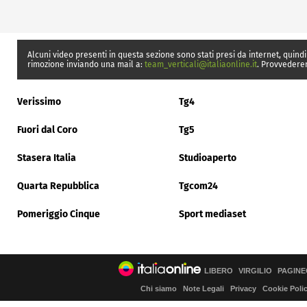
Alcuni video presenti in questa sezione sono stati presi da internet, quindi
rimozione inviando una mail a:
team_verticali@italiaonline.it
. Provvedere
Verissimo
Tg4
Fuori dal Coro
Tg5
Stasera Italia
Studioaperto
Quarta Repubblica
Tgcom24
Pomeriggio Cinque
Sport mediaset
LIBERO
VIRGILIO
PAGINE
Chi siamo
Note Legali
Privacy
Cookie Poli