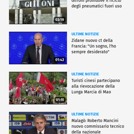
Giffoni promuove il riciclo
degli pneumatici fuori uso
03:19
ULTIME NOTIZIE
Zidane nuovo ct della
Francia: "Un sogno, l'ho
sempre desiderato"
01:42
ULTIME NOTIZIE
Turisti cinesi partecipano
alla rievocazione della
Lunga Marcia di Mao
01:51
ULTIME NOTIZIE
Malagò: Roberto Mancini
nuovo commissario tecnico
della nazionale