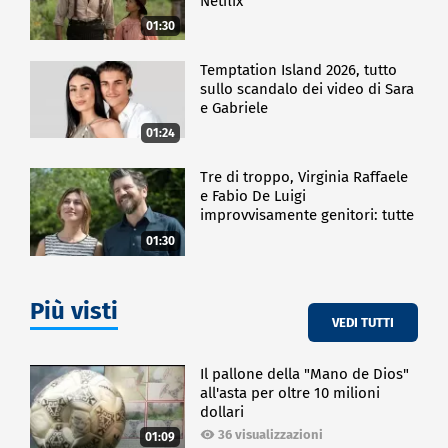
Netflix
01:30
Temptation Island 2026, tutto
sullo scandalo dei video di Sara
e Gabriele
01:24
Tre di troppo, Virginia Raffaele
e Fabio De Luigi
improvvisamente genitori: tutte
le curiosità sulla commedia
01:30
Più visti
VEDI TUTTI
Il pallone della "Mano de Dios"
all'asta per oltre 10 milioni
dollari
36 visualizzazioni
01:09