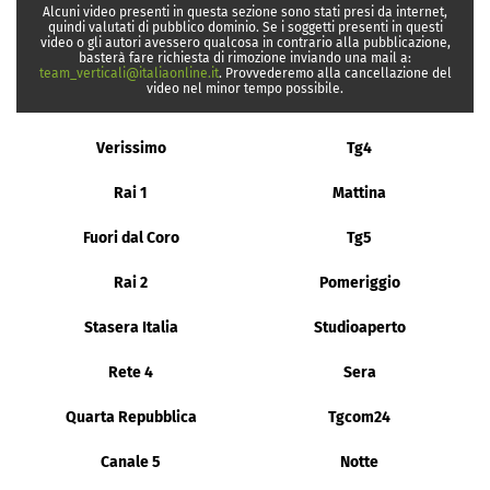
Alcuni video presenti in questa sezione sono stati presi da internet,
quindi valutati di pubblico dominio. Se i soggetti presenti in questi
video o gli autori avessero qualcosa in contrario alla pubblicazione,
basterà fare richiesta di rimozione inviando una mail a:
team_verticali@italiaonline.it
. Provvederemo alla cancellazione del
video nel minor tempo possibile.
Verissimo
Tg4
Rai 1
Mattina
Fuori dal Coro
Tg5
Rai 2
Pomeriggio
Stasera Italia
Studioaperto
Rete 4
Sera
Quarta Repubblica
Tgcom24
Canale 5
Notte