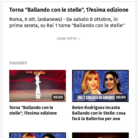
Torna "Ballando con le stelle", 17esima edizione
Roma, 6 ott. (askanews) - Da sabato 8 ottobre, in
prima serata, su Rai 1 torna "Ballando con le stelle"
giunto alla sua 17esima edizione. Undici puntate con
il gran finale il 23 dicembre, venerdì, sempre
condotte da Milly Carlucci con Paolo Belli.
SPETTACOLO
SUGGERITI
00:00
00:00
Torna "Ballando con le
Belen Rodriguez incanta
stelle", 17esima edizione
Ballando con le Stelle: cosa
farà la Ballerina per una
notte