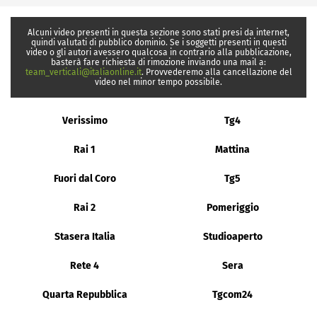
Alcuni video presenti in questa sezione sono stati presi da internet,
quindi valutati di pubblico dominio. Se i soggetti presenti in questi
video o gli autori avessero qualcosa in contrario alla pubblicazione,
basterà fare richiesta di rimozione inviando una mail a:
team_verticali@italiaonline.it
. Provvederemo alla cancellazione del
video nel minor tempo possibile.
Verissimo
Tg4
Rai 1
Mattina
Fuori dal Coro
Tg5
Rai 2
Pomeriggio
Stasera Italia
Studioaperto
Rete 4
Sera
Quarta Repubblica
Tgcom24