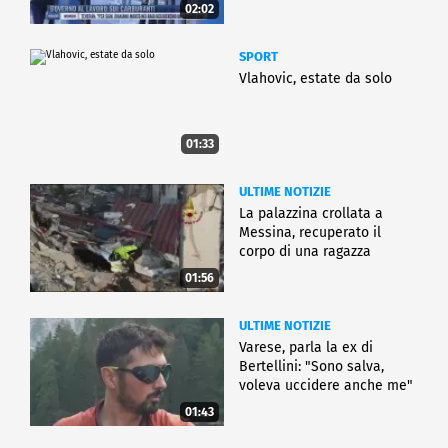
02:02
SPORT
Vlahovic, estate da solo
01:33
ULTIME NOTIZIE
La palazzina crollata a
Messina, recuperato il
corpo di una ragazza
01:56
ULTIME NOTIZIE
Varese, parla la ex di
Bertellini: "Sono salva,
voleva uccidere anche me"
01:43