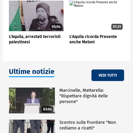
dato prima l'esempio. È una città dalla quale c'è
molto da imparare".
Quanto ai ritardi nella ricostruzione, la premier ha
promesso passi avanti.
05:04
01:31
"Avrà gli stessi iter semplificativi che avrà ad
L'Aquila, arrestati terroristi
L'Aquila ricorda Presente
esempio il Pnrr - ha concluso - quindi c'è ancora
palestinesi
anche Meloni
lavoro da fare e siamo impegnati in quello".
CRONACA
Ultime notizie
VEDI TUTTI
Marcinelle, Mattarella:
"Rispettare dignità delle
persone"
03:04
Scontro sulle frontiere "Non
cediamo a ricatti"