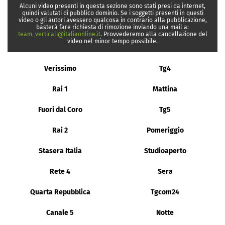
Alcuni video presenti in questa sezione sono stati presi da internet,
quindi valutati di pubblico dominio. Se i soggetti presenti in questi
video o gli autori avessero qualcosa in contrario alla pubblicazione,
basterà fare richiesta di rimozione inviando una mail a:
team_verticali@italiaonline.it
. Provvederemo alla cancellazione del
video nel minor tempo possibile.
Verissimo
Tg4
Rai 1
Mattina
Fuori dal Coro
Tg5
Rai 2
Pomeriggio
Stasera Italia
Studioaperto
Rete 4
Sera
Quarta Repubblica
Tgcom24
Canale 5
Notte