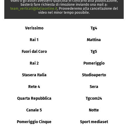
video o gli autori avessero qualcosa in contrario alla pubblicazione,
basterà fare richiesta di rimozione inviando una mail a:
team_verticali@italiaonline.it
. Provvederemo alla cancellazione del
video nel minor tempo possibile.
Verissimo
Tg4
Rai 1
Mattina
Fuori dal Coro
Tg5
Rai 2
Pomeriggio
Stasera Italia
Studioaperto
Rete 4
Sera
Quarta Repubblica
Tgcom24
Canale 5
Notte
Pomeriggio Cinque
Sport mediaset