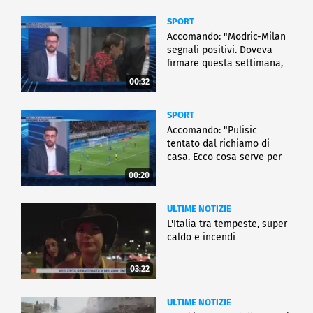
SPORT
Accomando: "Modric-Milan
segnali positivi. Doveva
firmare questa settimana,
ma..."
00:32
SPORT
Accomando: "Pulisic
tentato dal richiamo di
casa. Ecco cosa serve per
partire"
00:20
ULTIME NOTIZIE
L'Italia tra tempeste, super
caldo e incendi
03:22
ULTIME NOTIZIE