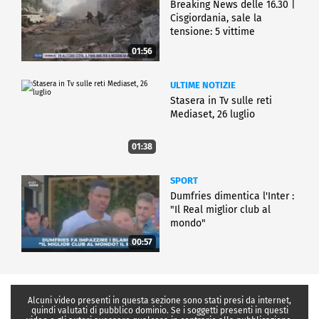
Breaking News delle 16.30 |
Cisgiordania, sale la
tensione: 5 vittime
01:56
ULTIME NOTIZIE
Stasera in Tv sulle reti
Mediaset, 26 luglio
01:38
SPORT
Dumfries dimentica l'Inter :
"Il Real miglior club al
mondo"
00:57
Alcuni video presenti in questa sezione sono stati presi da internet,
quindi valutati di pubblico dominio. Se i soggetti presenti in questi