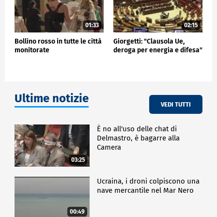
01:33
02:15
Bollino rosso in tutte le città
Giorgetti: "Clausola Ue,
monitorate
deroga per energia e difesa"
Ultime notizie
VEDI TUTTI
È no all'uso delle chat di
Delmastro, è bagarre alla
Camera
03:25
Ucraina, i droni colpiscono una
nave mercantile nel Mar Nero
00:49