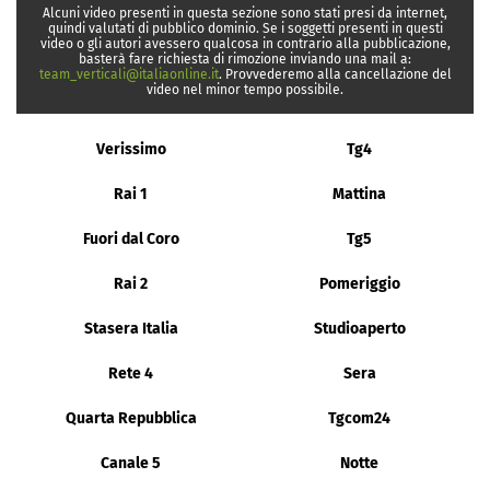
Alcuni video presenti in questa sezione sono stati presi da internet,
quindi valutati di pubblico dominio. Se i soggetti presenti in questi
video o gli autori avessero qualcosa in contrario alla pubblicazione,
basterà fare richiesta di rimozione inviando una mail a:
team_verticali@italiaonline.it
. Provvederemo alla cancellazione del
video nel minor tempo possibile.
Verissimo
Tg4
Rai 1
Mattina
Fuori dal Coro
Tg5
Rai 2
Pomeriggio
Stasera Italia
Studioaperto
Rete 4
Sera
Quarta Repubblica
Tgcom24
Canale 5
Notte