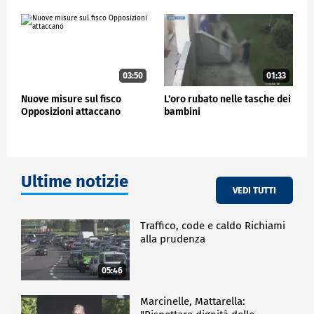
PD, dichiarando: "La sinistra vuole mettere più tasse
nelle tasche degli italiani e noi vogliamo mettere
più soldi nelle tasche degli italiani, quindi la loro
posizione è alternativa alla nostra: per noi nessuna
patrimoniale e nessun aumento delle tasse".
03:50
01:33
POLITICA
Nuove misure sul fisco
L'oro rubato nelle tasche dei
Opposizioni attaccano
bambini
Ultime notizie
VEDI TUTTI
Traffico, code e caldo Richiami
alla prudenza
05:46
Marcinelle, Mattarella: