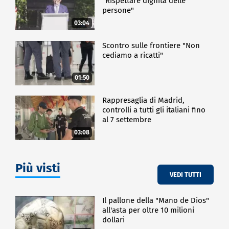
"Rispettare dignità delle
persone"
03:04
Scontro sulle frontiere "Non
cediamo a ricatti"
01:50
Rappresaglia di Madrid,
controlli a tutti gli italiani fino
al 7 settembre
03:08
Più visti
VEDI TUTTI
Il pallone della "Mano de Dios"
all'asta per oltre 10 milioni
dollari