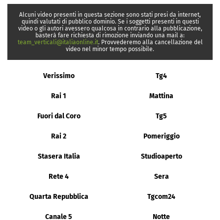
Alcuni video presenti in questa sezione sono stati presi da internet,
quindi valutati di pubblico dominio. Se i soggetti presenti in questi
video o gli autori avessero qualcosa in contrario alla pubblicazione,
basterà fare richiesta di rimozione inviando una mail a:
team_verticali@italiaonline.it
. Provvederemo alla cancellazione del
video nel minor tempo possibile.
Verissimo
Tg4
Rai 1
Mattina
Fuori dal Coro
Tg5
Rai 2
Pomeriggio
Stasera Italia
Studioaperto
Rete 4
Sera
Quarta Repubblica
Tgcom24
Canale 5
Notte