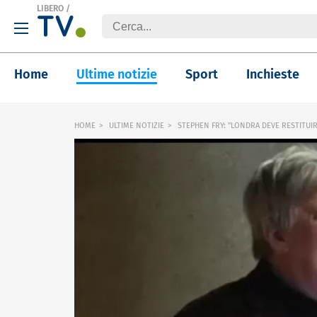
LIBERO
/
Home
Ultime notizie
Sport
Inchieste
HOME
ULTIME NOTIZIE
STEPHEN FRY: "LONDRA DEVE RESTITUI