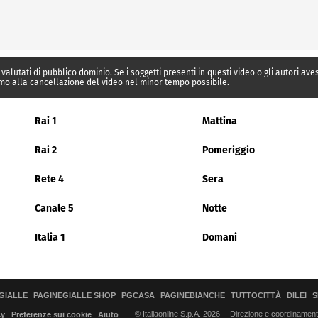
 valutati di pubblico dominio. Se i soggetti presenti in questi video o gli autori av
mo alla cancellazione del video nel minor tempo possibile.
Rai 1
Mattina
Rai 2
Pomeriggio
Rete 4
Sera
Canale 5
Notte
Italia 1
Domani
GIALLE
PAGINEGIALLE SHOP
PGCASA
PAGINEBIANCHE
TUTTOCITTÀ
DILEI
S
© Italiaonline S.p.A. 2026
Direzione e coordinamento 
cy
Preferenze sui cookie
Aiuto