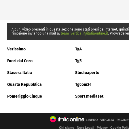
Alcuni video presenti in questa sezione sono stati presi da internet, quindi
rimozione inviando una mail a:
team_verticali@italiaonline.it
. Provvedere
Verissimo
Tg4
Fuori dal Coro
Tg5
Stasera Italia
Studioaperto
Quarta Repubblica
Tgcom24
Pomeriggio Cinque
Sport mediaset
LIBERO
VIRGILIO
PAGINE
Chi siamo
Note Legali
Privacy
Cookie Poli