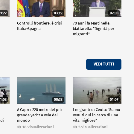
1:22
03:19
02:03
Controlli frontiere, è crisi
70 anni fa Marcinelle,
i
Italia-Spagna
Mattarella: "Dignità per
migranti"
VEDI TUTTI
1:03
00:33
01:07
A Capri i 220 metri del più
I migranti di Ceuta: "Siamo
grande yacht a vela del
venuti qui in cerca di una
 di
mondo
vita migliore"
18 visualizzazioni
5 visualizzazioni