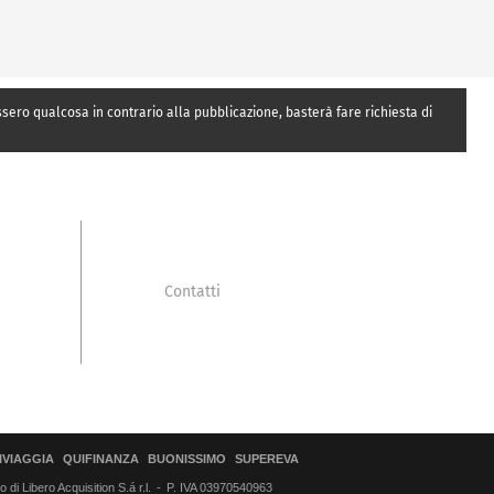
essero qualcosa in contrario alla pubblicazione, basterà fare richiesta di
Contatti
IVIAGGIA
QUIFINANZA
BUONISSIMO
SUPEREVA
di Libero Acquisition S.á r.l.
P. IVA 03970540963