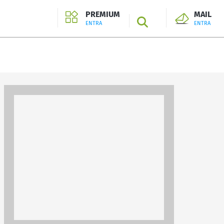
PREMIUM
MAIL
SEARCH
ENTRA
ENTRA
ENTRA