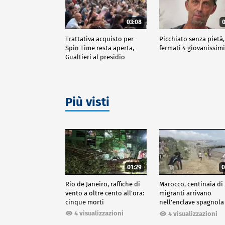
03:08
0
Trattativa acquisto per
Picchiato senza pietà,
Spin Time resta aperta,
fermati 4 giovanissim
Gualtieri al presidio
Più visti
01:29
0
Rio de Janeiro, raffiche di
Marocco, centinaia di
vento a oltre cento all'ora:
migranti arrivano
cinque morti
nell'enclave spagnola
Ceuta
4 visualizzazioni
4 visualizzazioni