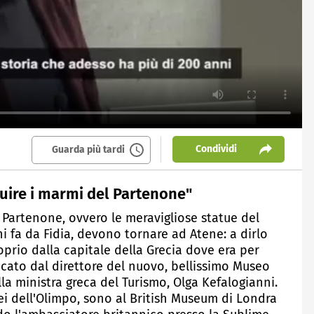
Condividi
Guarda più tardi
tuire i marmi del Partenone"
 Partenone, ovvero le meravigliose statue del
i fa da Fidia, devono tornare ad Atene: a dirlo
oprio dalla capitale della Grecia dove era per
ancato dal direttore del nuovo, bellissimo Museo
lla ministra greca del Turismo, Olga Kefalogianni.
Dei dell'Olimpo, sono al British Museum di Londra