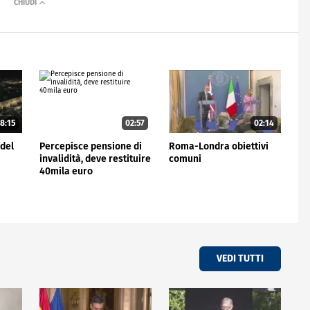
8:15
02:57
02:14
 del
Percepisce pensione di
Roma-Londra obiettivi
invalidità, deve restituire
comuni
40mila euro
VEDI TUTTI