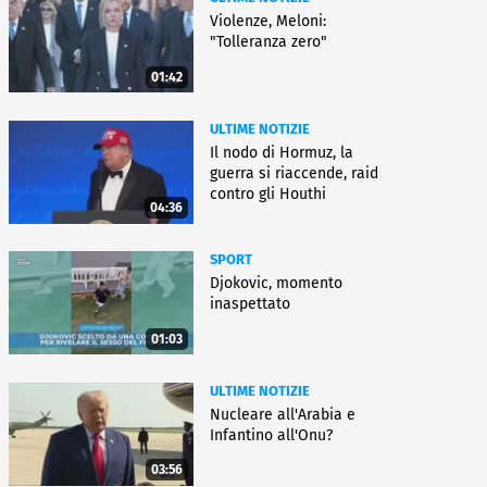
Violenze, Meloni:
"Tolleranza zero"
01:42
ULTIME NOTIZIE
Il nodo di Hormuz, la
guerra si riaccende, raid
contro gli Houthi
04:36
SPORT
Djokovic, momento
inaspettato
01:03
ULTIME NOTIZIE
Nucleare all'Arabia e
Infantino all'Onu?
03:56