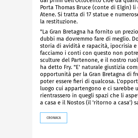
dai primi dell'Ottocento cioè da quan
Porta Thomas Bruce (conte di Elgin) li
Atene. Si tratta di 17 statue e numero
la restituzione.
"La Gran Bretagna ha fornito un prezi
dubbi ma dovremmo fare di meglio. 
storia di avidità e rapacità, ipocrisi
facciamo i conti con questo non potre
sculture del Partenone, e il nostro ruo
ha detto Fry. "E' naturale giustizia co
opportunità per la Gran Bretagna di fr
poter essere fieri di qualcosa. L'oppor
luogo cui appartengono e ci sarebbe u
rientrassero in quegli spazi che li as
a casa e il Nostos (il 'ritorno a casa') 
CRONACA