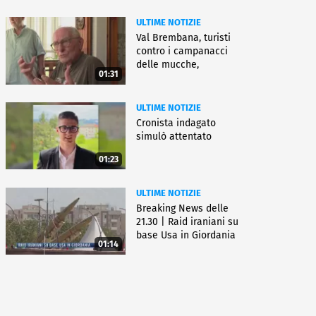
ULTIME NOTIZIE
Val Brembana, turisti
contro i campanacci
delle mucche,
01:31
"disturbano"
ULTIME NOTIZIE
Cronista indagato
simulò attentato
01:23
ULTIME NOTIZIE
Breaking News delle
21.30 | Raid iraniani su
base Usa in Giordania
01:14