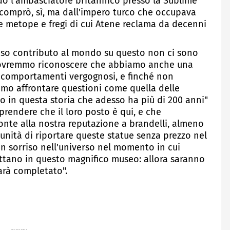
do l'ambasciatore britannico presso la Sublime
 comprò, sì, ma dall'impero turco che occupava
se metope e fregi di cui Atene reclama da decenni
oso contributo al mondo su questo non ci sono
Dovremmo riconoscere che abbiamo anche una
a e comportamenti vergognosi, e finché non
mo affrontare questioni come quella delle
lo in questa storia che adesso ha più di 200 anni"
mprendere che il loro posto è qui, e che
onte alla nostra reputazione a brandelli, almeno
tunità di riportare queste statue senza prezzo nel
n sorriso nell'universo nel momento in cui
pettano in questo magnifico museo: allora saranno
sarà completato".