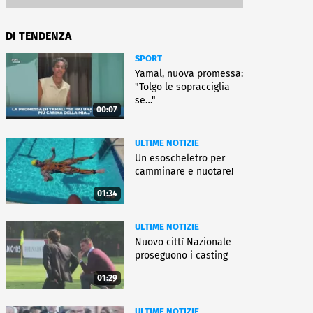
DI TENDENZA
SPORT
Yamal, nuova promessa:
"Tolgo le sopracciglia
se…"
00:07
ULTIME NOTIZIE
Un esoscheletro per
camminare e nuotare!
01:34
ULTIME NOTIZIE
Nuovo cittì Nazionale
proseguono i casting
01:29
ULTIME NOTIZIE