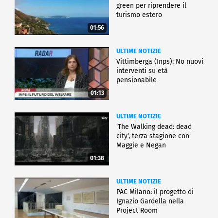
green per riprendere il
turismo estero
01:56
ULTIME NOTIZIE
Vittimberga (Inps): No nuovi
interventi su età
pensionabile
01:13
ULTIME NOTIZIE
'The Walking dead: dead
city', terza stagione con
Maggie e Negan
01:38
ULTIME NOTIZIE
PAC Milano: il progetto di
Ignazio Gardella nella
Project Room