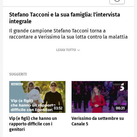
Stefano Tacconi e la sua famiglia: l'intervista
integrale
Il grande campione Stefano Tacconi torna a
raccontare a Verissimo la sua lotta contro la malattia
in compagnia della moglie Laura e dei figli Andrea,
Virginia e Vittoria.
MEDIASET
VERISSIMO
SUGGERITI
03:52
00:31
Vip (e figli) che hanno un
Verissimo da settembre su
rapporto difficile con i
Canale 5
genitori