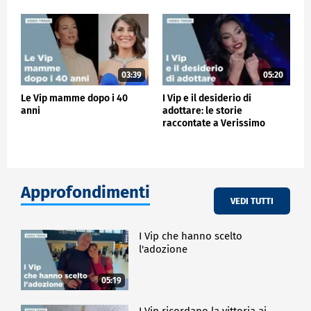
03:39
05:20
Le Vip mamme dopo i 40
I Vip e il desiderio di
anni
adottare: le storie
raccontate a Verissimo
Approfondimenti
VEDI TUTTI
I Vip che hanno scelto
l'adozione
05:19
I Vip ricordano la vittoria ai