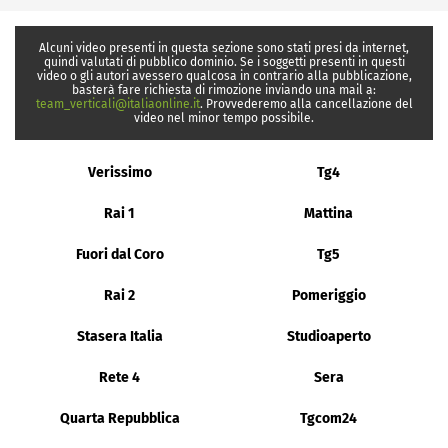
Alcuni video presenti in questa sezione sono stati presi da internet,
quindi valutati di pubblico dominio. Se i soggetti presenti in questi
video o gli autori avessero qualcosa in contrario alla pubblicazione,
basterà fare richiesta di rimozione inviando una mail a:
team_verticali@italiaonline.it
. Provvederemo alla cancellazione del
video nel minor tempo possibile.
Verissimo
Tg4
Rai 1
Mattina
Fuori dal Coro
Tg5
Rai 2
Pomeriggio
Stasera Italia
Studioaperto
Rete 4
Sera
Quarta Repubblica
Tgcom24