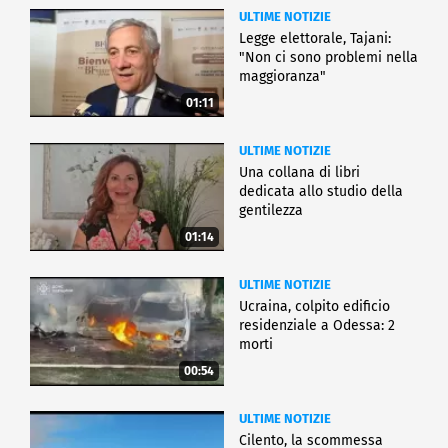
ULTIME NOTIZIE
Legge elettorale, Tajani:
"Non ci sono problemi nella
maggioranza"
01:11
ULTIME NOTIZIE
Una collana di libri
dedicata allo studio della
gentilezza
01:14
ULTIME NOTIZIE
Ucraina, colpito edificio
residenziale a Odessa: 2
morti
00:54
ULTIME NOTIZIE
Cilento, la scommessa