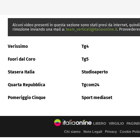
Alcuni video presenti in questa sezione sono stati presi da internet, quindi
rimozione inviando una mail a:
team_verticali@italiaonline.it
. Provvedere
Verissimo
Tg4
Fuori dal Coro
Tg5
Stasera Italia
Studioaperto
Quarta Repubblica
Tgcom24
Pomeriggio Cinque
Sport mediaset
LIBERO
VIRGILIO
PAGINE
Chi siamo
Note Legali
Privacy
Cookie Poli