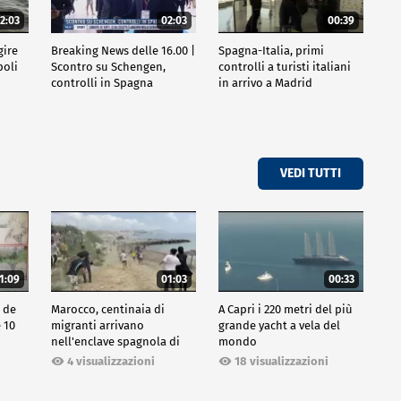
2:03
02:03
00:39
gire
Breaking News delle 16.00 |
Spagna-Italia, primi
poli
Scontro su Schengen,
controlli a turisti italiani
controlli in Spagna
in arrivo a Madrid
VEDI TUTTI
1:09
01:03
00:33
o de
Marocco, centinaia di
A Capri i 220 metri del più
e 10
migranti arrivano
grande yacht a vela del
nell'enclave spagnola di
mondo
Ceuta
18 visualizzazioni
4 visualizzazioni