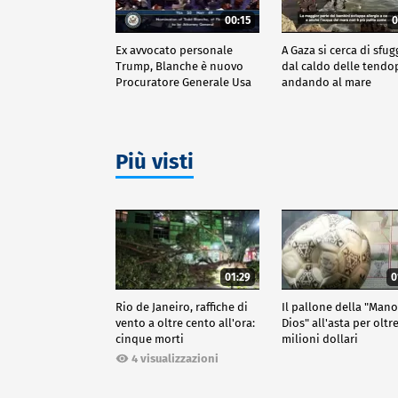
00:15
0
Ex avvocato personale
A Gaza si cerca di sfug
Trump, Blanche è nuovo
dal caldo delle tendo
Procuratore Generale Usa
andando al mare
Più visti
01:29
0
Rio de Janeiro, raffiche di
Il pallone della "Man
vento a oltre cento all'ora:
Dios" all'asta per oltr
cinque morti
milioni dollari
4 visualizzazioni