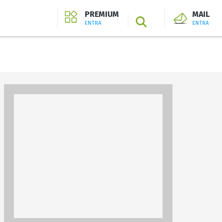
PREMIUM
MAIL
SEARCH
ENTRA
ENTRA
ENTRA