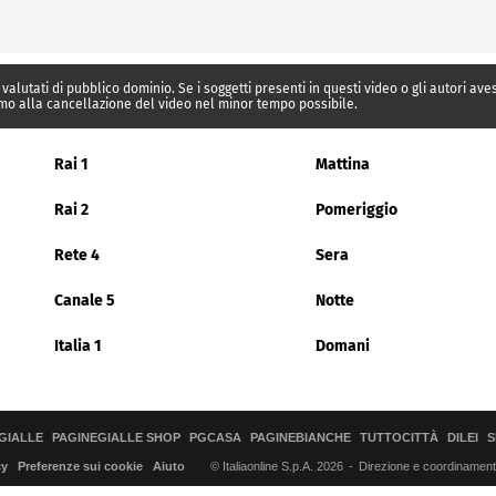
 valutati di pubblico dominio. Se i soggetti presenti in questi video o gli autori av
mo alla cancellazione del video nel minor tempo possibile.
Rai 1
Mattina
Rai 2
Pomeriggio
Rete 4
Sera
Canale 5
Notte
Italia 1
Domani
GIALLE
PAGINEGIALLE SHOP
PGCASA
PAGINEBIANCHE
TUTTOCITTÀ
DILEI
S
© Italiaonline S.p.A. 2026
Direzione e coordinamento 
cy
Preferenze sui cookie
Aiuto