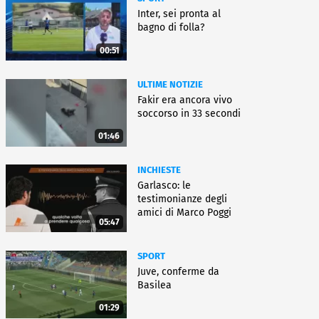
Inter, sei pronta al
bagno di folla?
00:51
ULTIME NOTIZIE
Fakir era ancora vivo
soccorso in 33 secondi
01:46
INCHIESTE
Garlasco: le
testimonianze degli
amici di Marco Poggi
05:47
SPORT
Juve, conferme da
Basilea
01:29