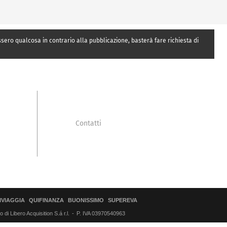
essero qualcosa in contrario alla pubblicazione, basterà fare richiesta di
Contatti
IVIAGGIA
QUIFINANZA
BUONISSIMO
SUPEREVA
di Libero Acquisition S.á r.l.
P. IVA 03970540963