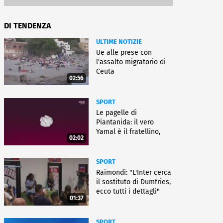
DI TENDENZA
ULTIME NOTIZIE
Ue alle prese con
l'assalto migratorio di
Ceuta
02:56
SPORT
Le pagelle di
Piantanida: il vero
Yamal è il fratellino,
02:02
Paredes cambia sport
SPORT
Raimondi: "L'Inter cerca
il sostituto di Dumfries,
ecco tutti i dettagli"
01:37
SPORT