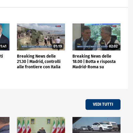
1:41
01:19
02:02
ti
Breaking News delle
Breaking News delle
21.30 | Madrid, controlli
18.00 | Botta e risposta
alle frontiere con Italia
Madrid-Roma su
Schengen
VEDI TUTTI