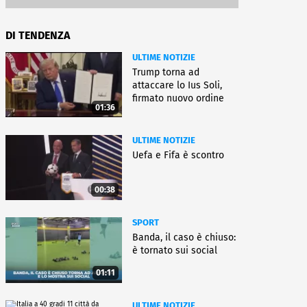
DI TENDENZA
ULTIME NOTIZIE
Trump torna ad
attaccare lo Ius Soli,
firmato nuovo ordine
01:36
esecutivo
ULTIME NOTIZIE
Uefa e Fifa è scontro
00:38
SPORT
Banda, il caso è chiuso:
è tornato sui social
01:11
ULTIME NOTIZIE