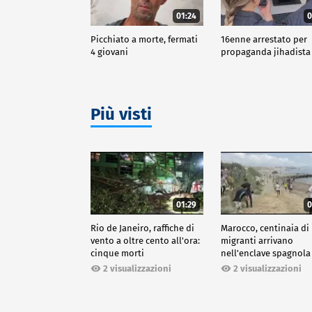
01:24
0
Picchiato a morte, fermati
16enne arrestato per
4 giovani
propaganda jihadista
Più visti
01:29
0
Rio de Janeiro, raffiche di
Marocco, centinaia di
vento a oltre cento all'ora:
migranti arrivano
cinque morti
nell'enclave spagnola
Ceuta
2 visualizzazioni
2 visualizzazioni