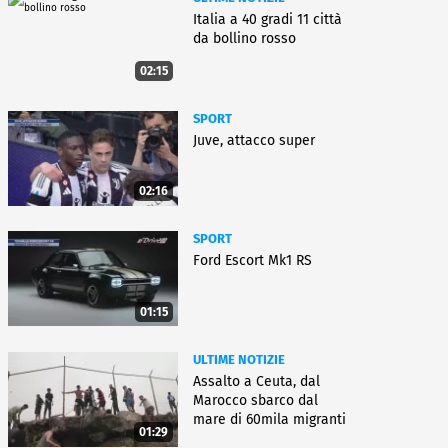
Italia a 40 gradi 11 città
da bollino rosso
02:15
SPORT
Juve, attacco super
02:16
SPORT
Ford Escort Mk1 RS
01:15
ULTIME NOTIZIE
Assalto a Ceuta, dal
Marocco sbarco dal
mare di 60mila migranti
01:29