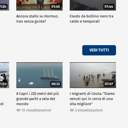
1:24
01:45
01:44
Ancora stallo su Hormuz.
Esodo da bollino nero tra
Iran senza guida?
caldo e temporali
VEDI TUTTI
1:03
00:33
01:07
A Capri i 220 metri del più
I migranti di Ceuta: "Siamo
grande yacht a vela del
venuti qui in cerca di una
 di
mondo
vita migliore"
12 visualizzazioni
3 visualizzazioni