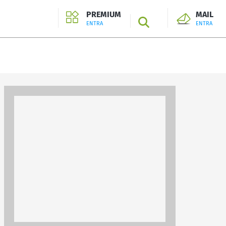
PREMIUM
MAIL
SEARCH
ENTRA
ENTRA
ENTRA