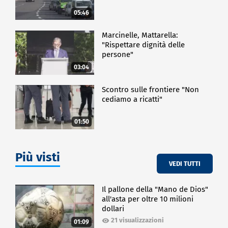
05:46
Marcinelle, Mattarella:
"Rispettare dignità delle
persone"
03:04
Scontro sulle frontiere "Non
cediamo a ricatti"
01:50
Più visti
VEDI TUTTI
Il pallone della "Mano de Dios"
all'asta per oltre 10 milioni
dollari
21 visualizzazioni
01:09