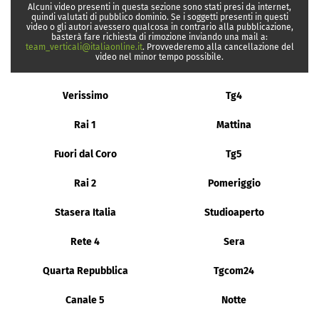
Alcuni video presenti in questa sezione sono stati presi da internet,
quindi valutati di pubblico dominio. Se i soggetti presenti in questi
video o gli autori avessero qualcosa in contrario alla pubblicazione,
basterà fare richiesta di rimozione inviando una mail a:
team_verticali@italiaonline.it
. Provvederemo alla cancellazione del
video nel minor tempo possibile.
Verissimo
Tg4
Rai 1
Mattina
Fuori dal Coro
Tg5
Rai 2
Pomeriggio
Stasera Italia
Studioaperto
Rete 4
Sera
Quarta Repubblica
Tgcom24
Canale 5
Notte