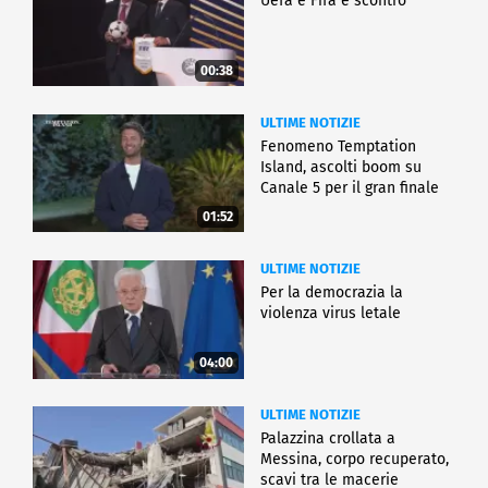
Uefa e Fifa è scontro
00:38
ULTIME NOTIZIE
Fenomeno Temptation
Island, ascolti boom su
Canale 5 per il gran finale
01:52
ULTIME NOTIZIE
Per la democrazia la
violenza virus letale
04:00
ULTIME NOTIZIE
Palazzina crollata a
Messina, corpo recuperato,
scavi tra le macerie