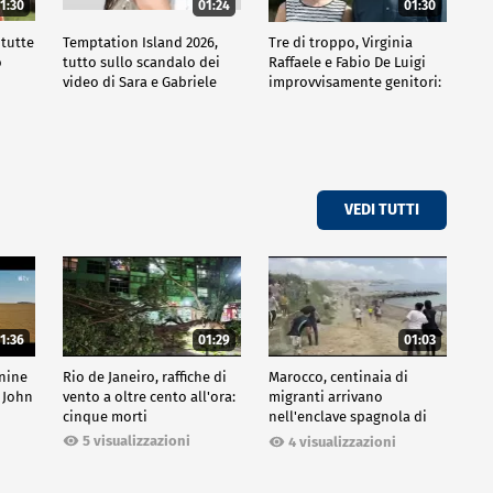
1:30
01:24
01:30
 tutte
Temptation Island 2026,
Tre di troppo, Virginia
o
tutto sullo scandalo dei
Raffaele e Fabio De Luigi
video di Sara e Gabriele
improvvisamente genitori:
tutte le curiosità sulla
commedia
VEDI TUTTI
1:36
01:29
01:03
inine
Rio de Janeiro, raffiche di
Marocco, centinaia di
 John
vento a oltre cento all'ora:
migranti arrivano
cinque morti
nell'enclave spagnola di
Ceuta
5 visualizzazioni
4 visualizzazioni