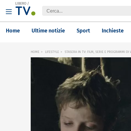
LIBERO
/
Home
Ultime notizie
Sport
Inchieste
HOME
LIFESTYLE
STASERA IN TV: FILM, SERIE E PROGRAMMI DI