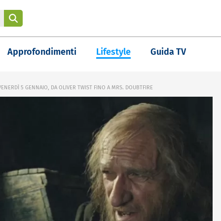
Approfondimenti
Lifestyle
Guida TV
 VENERDÌ 5 GENNAIO, DA OLIVER TWIST FINO A MRS. DOUBTFIRE