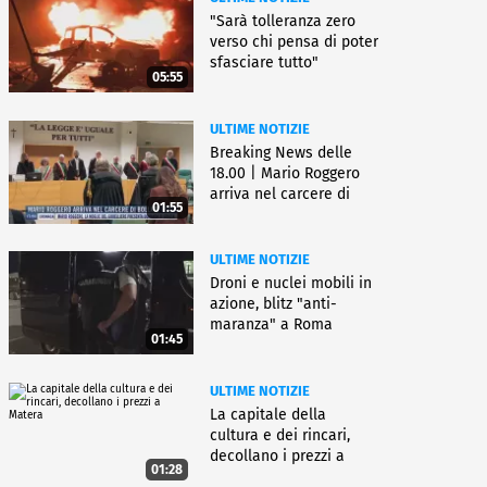
"Sarà tolleranza zero
verso chi pensa di poter
sfasciare tutto"
05:55
ULTIME NOTIZIE
Breaking News delle
18.00 | Mario Roggero
arriva nel carcere di
01:55
Bollate
ULTIME NOTIZIE
Droni e nuclei mobili in
azione, blitz "anti-
maranza" a Roma
01:45
ULTIME NOTIZIE
La capitale della
cultura e dei rincari,
decollano i prezzi a
01:28
Matera