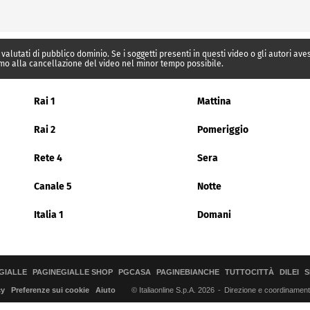
 valutati di pubblico dominio. Se i soggetti presenti in questi video o gli autori av
mo alla cancellazione del video nel minor tempo possibile.
Rai 1
Mattina
Rai 2
Pomeriggio
Rete 4
Sera
Canale 5
Notte
Italia 1
Domani
GIALLE
PAGINEGIALLE SHOP
PGCASA
PAGINEBIANCHE
TUTTOCITTÀ
DILEI
S
© Italiaonline S.p.A. 2026
Direzione e coordinamento 
cy
Preferenze sui cookie
Aiuto