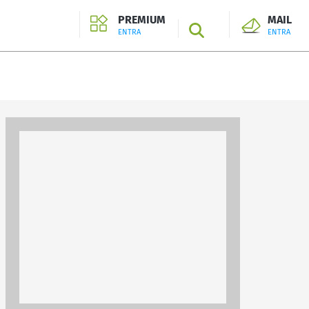
PREMIUM
MAIL
SEARCH
ENTRA
ENTRA
ENTRA