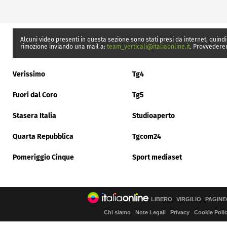
Alcuni video presenti in questa sezione sono stati presi da internet, quindi
rimozione inviando una mail a:
team_verticali@italiaonline.it
. Provvedere
Verissimo
Tg4
Fuori dal Coro
Tg5
Stasera Italia
Studioaperto
Quarta Repubblica
Tgcom24
Pomeriggio Cinque
Sport mediaset
LIBERO
VIRGILIO
PAGINE
Chi siamo
Note Legali
Privacy
Cookie Poli