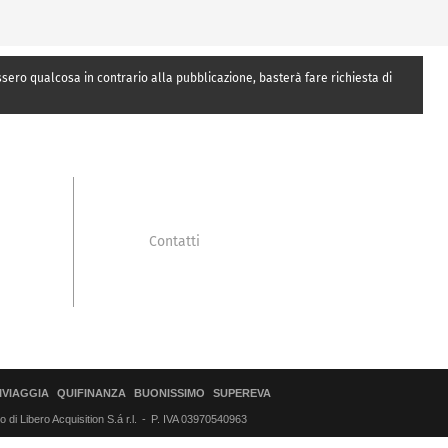
essero qualcosa in contrario alla pubblicazione, basterà fare richiesta di
Contatti
IVIAGGIA
QUIFINANZA
BUONISSIMO
SUPEREVA
di Libero Acquisition S.á r.l.
P. IVA 03970540963