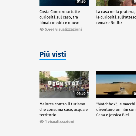
01:30
0
Costa Concordia: tutte
La casa nella prateria,
curiosità sul caso, tra
le curiosità sull'attes
filmati inediti e nuove
remake Netflix
ricostruzioni
5.444 visualizzazioni
Più visti
01:49
0
Maiorca contro il turismo
"Matchbox", le macch
che consuma case, acqua e
diventano un film con
territorio
Cena e Jessica Biel
1 visualizzazioni