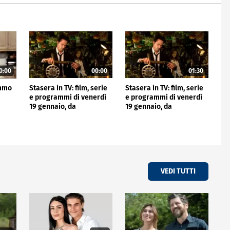
0:00
00:00
01:30
ammo
Stasera in TV: film, serie
Stasera in TV: film, serie
e programmi di venerdì
e programmi di venerdì
19 gennaio, da
19 gennaio, da
Costantine fino a Una
Costantine fino a Una
teenager alla
teenager alla Casa
Bianca
VEDI TUTTI