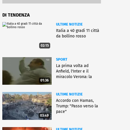
DI TENDENZA
ULTIME NOTIZIE
Italia a 40 gradi 11 città
da bollino rosso
02:15
SPORT
La prima volta ad
Anfield, l'Inter e il
miracolo Verona: la
01:36
carriera di Bagnoli
ULTIME NOTIZIE
Accordo con Hamas,
Trump: "Passo verso la
pace"
03:49
ULTIME NOTIZIE